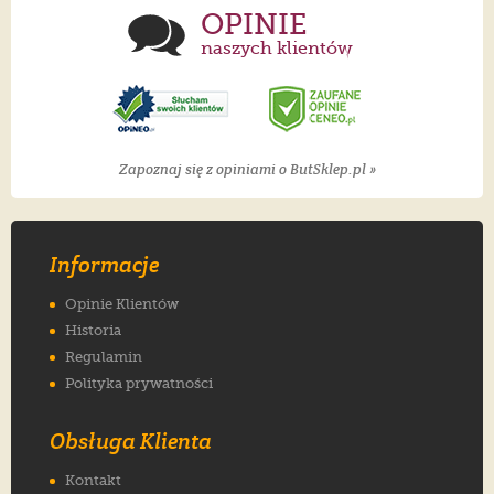
OPINIE
naszych klientów
Zapoznaj się z opiniami o ButSklep.pl »
Informacje
Opinie Klientów
Historia
Regulamin
Polityka prywatności
Obsługa Klienta
Kontakt