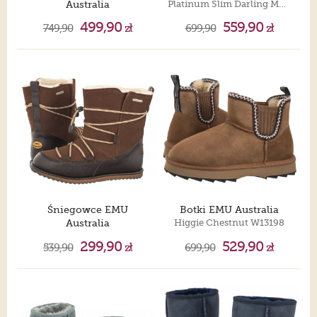
Australia
Platinum Slim Darling Mushroom WP11875
Stinger Knit Flatform Black W13143
499,90
559,90
749,90
zł
699,90
zł
Śniegowce EMU
Botki EMU Australia
Australia
Higgie Chestnut W13198
Blackburny Teens Oak/Chene T12603
299,90
529,90
539,90
zł
699,90
zł