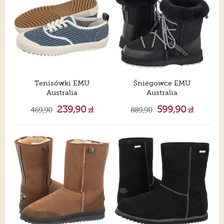
Tenisówki EMU
Śniegowce EMU
Australia
Australia
Regent Pink Multi W12698
Blurred Black W12641
239,90
599,90
469,90
zł
889,90
zł