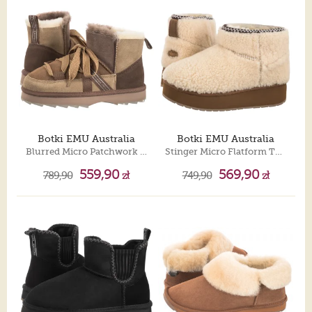
Botki EMU Australia
Botki EMU Australia
Blurred Micro Patchwork Mushroom W13195
Stinger Micro Flatform Teddy Natural W13187
559,90
569,90
789,90
zł
749,90
zł