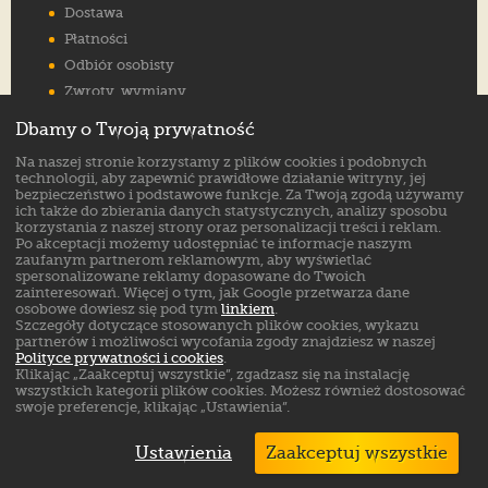
Dostawa
Płatności
Odbiór osobisty
Zwroty, wymiany
Reklamacje
Dbamy o Twoją prywatność
Jak wybrać rozmiar
Na naszej stronie korzystamy z plików cookies i podobnych
FAQ
technologii, aby zapewnić prawidłowe działanie witryny, jej
bezpieczeństwo i podstawowe funkcje. Za Twoją zgodą używamy
ich także do zbierania danych statystycznych, analizy sposobu
Znajdź nas na:
korzystania z naszej strony oraz personalizacji treści i reklam.
Po akceptacji możemy udostępniać te informacje naszym
zaufanym partnerom reklamowym, aby wyświetlać
spersonalizowane reklamy dopasowane do Twoich
zainteresowań. Więcej o tym, jak Google przetwarza dane
osobowe dowiesz się pod tym
linkiem
.
Szczegóły dotyczące stosowanych plików cookies, wykazu
partnerów i możliwości wycofania zgody znajdziesz w naszej
Polityce prywatności i cookies
.
Klikając „Zaakceptuj wszystkie”, zgadzasz się na instalację
wszystkich kategorii plików cookies. Możesz również dostosować
swoje preferencje, klikając „Ustawienia”.
Ustawienia
Zaakceptuj wszystkie
Markowe buty sklep online. ©
ButSklep.pl
2026
Created by: MediaAmbassador