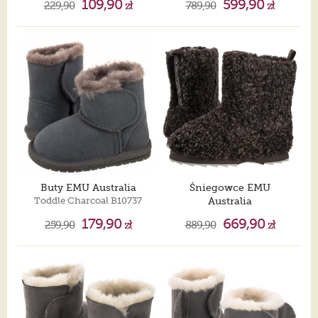
109,90
599,90
229,90
zł
789,90
zł
Buty EMU Australia
Śniegowce EMU
Toddle Charcoal B10737
Australia
Sharky Lo Teddy Chocolate W13200
179,90
669,90
259,90
zł
889,90
zł