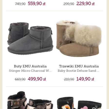
559,90
229,90
749,90
zł
299,90
zł
Buty EMU Australia
Trzewiki EMU Australia
Stinger Micro Charcoal W10937
Baby Bootie Deluxe Sand B13256
499,90
149,90
669,90
zł
219,90
zł