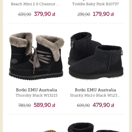
Beach Mini 2.0 Chesnut W13012
Toddle Baby Pink B10737
379,90
179,90
639,90
zł
259,90
zł
Botki EMU Australia
Botki EMU Australia
Thorsby Black W13215
Sharky Micro Black W12548
589,90
479,90
789,90
zł
699,90
zł