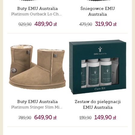
Buty EMU Australia
Śniegowce EMU
Platinum Outback Lo Chestnut WP10028
Australia
Brumby Lo Teens 2.0 Black T13225
489,90
319,90
929,90
zł
479,90
zł
Buty EMU Australia
Zestaw do pielęgnacji
Platinum Stinger Slim Mini Sand WP20003
EMU Australia
Care Kit Assorted A40001
649,90
149,90
789,90
zł
159,90
zł