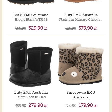
Botki EMU Australia
Buty EMU Australia
Higgie Black W13198
Platinum Mintaro Chestnut WP11850
529,90
379,90
699,90
zł
529,90
zł
Buty EMU Australia
Śniegowce EMU
Trigg Black K12169
Australia
Cheetah Walker Sand B11105
279,90
179,90
499,90
zł
259,90
zł