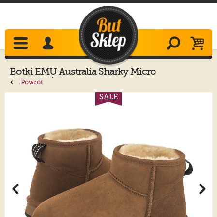
Botki
EMU Australia
Sharky Micro
Chestnut/Black W12548
Powrót
SALE