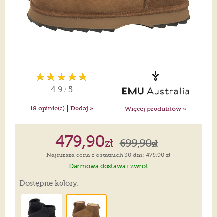
4.9
/
5
|
18
opinie(a)
Dodaj »
Więcej produktów »
479,90
zł
699,90
zł
Najniższa cena z ostatnich 30 dni: 479,90 zł
Darmowa dostawa i zwrot
Dostępne kolory: