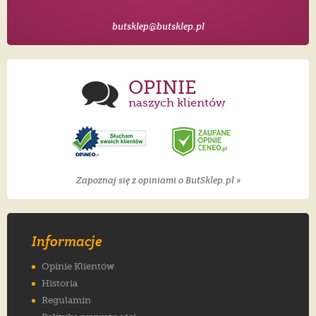
butsklep@butsklep.pl
OPINIE
naszych klientów
Zapoznaj się z opiniami o ButSklep.pl »
Informacje
Opinie Klientów
Historia
Regulamin