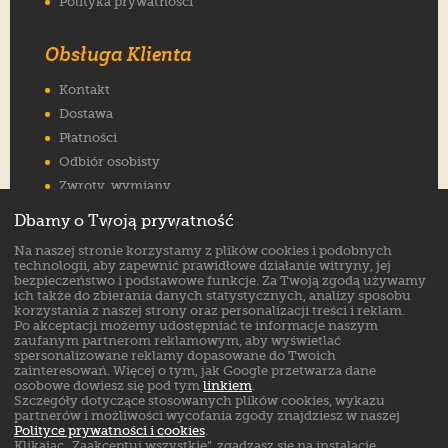
Polityka prywatności
Obsługa Klienta
Kontakt
Dostawa
Płatności
Odbiór osobisty
Zwroty, wymiany
Reklamacje
Dbamy o Twoją prywatność
Jak wybrać rozmiar
Na naszej stronie korzystamy z plików cookies i podobnych
FAQ
technologii, aby zapewnić prawidłowe działanie witryny, jej
bezpieczeństwo i podstawowe funkcje. Za Twoją zgodą używamy
ich także do zbierania danych statystycznych, analizy sposobu
Znajdź nas na:
korzystania z naszej strony oraz personalizacji treści i reklam.
Po akceptacji możemy udostępniać te informacje naszym
zaufanym partnerom reklamowym, aby wyświetlać
spersonalizowane reklamy dopasowane do Twoich
zainteresowań. Więcej o tym, jak Google przetwarza dane
osobowe dowiesz się pod tym
linkiem
.
Szczegóły dotyczące stosowanych plików cookies, wykazu
partnerów i możliwości wycofania zgody znajdziesz w naszej
Polityce prywatności i cookies
.
Klikając „Zaakceptuj wszystkie”, zgadzasz się na instalację