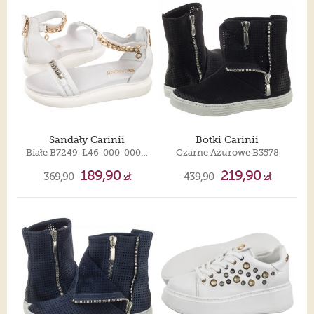
Sandały Carinii
Botki Carinii
Białe B7249-L46-000-000-E48
Czarne Ażurowe B3578
189,90
219,90
369,90
zł
439,90
zł