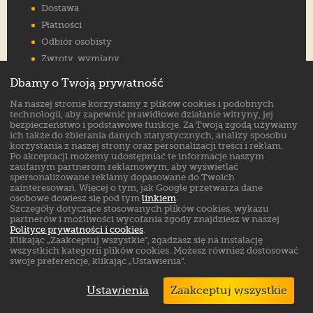
Dostawa
Płatności
Odbiór osobisty
Zwroty, wymiany
Reklamacje
Dbamy o Twoją prywatność
Jak wybrać rozmiar
Na naszej stronie korzystamy z plików cookies i podobnych
FAQ
technologii, aby zapewnić prawidłowe działanie witryny, jej
bezpieczeństwo i podstawowe funkcje. Za Twoją zgodą używamy
ich także do zbierania danych statystycznych, analizy sposobu
Znajdź nas na:
korzystania z naszej strony oraz personalizacji treści i reklam.
Po akceptacji możemy udostępniać te informacje naszym
zaufanym partnerom reklamowym, aby wyświetlać
spersonalizowane reklamy dopasowane do Twoich
zainteresowań. Więcej o tym, jak Google przetwarza dane
osobowe dowiesz się pod tym
linkiem
.
Szczegóły dotyczące stosowanych plików cookies, wykazu
partnerów i możliwości wycofania zgody znajdziesz w naszej
Polityce prywatności i cookies
.
Klikając „Zaakceptuj wszystkie”, zgadzasz się na instalację
wszystkich kategorii plików cookies. Możesz również dostosować
swoje preferencje, klikając „Ustawienia”.
Ustawienia
Zaakceptuj wszystkie
Markowe buty sklep online. ©
ButSklep.pl
2026
Created by: MediaAmbassador