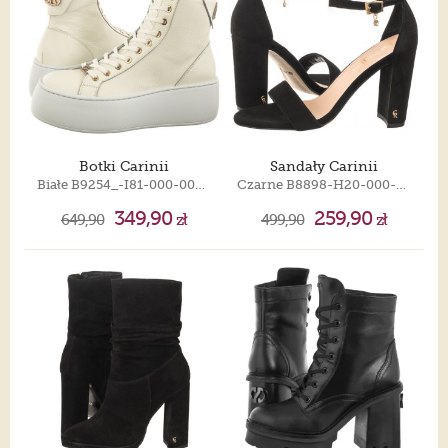
Botki Carinii
Sandały Carinii
Białe B9254_-I81-000-000-G23
Czarne B8898-H20-000-000-F89
349,90
259,90
649,90
zł
499,90
zł