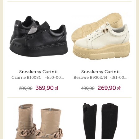
Sneakersy Carinii
Sneakersy Carinii
Czarne B10081__-E50-000-000-F69
Beżowe B9302/N_-I81-000-000-G07
369,90
269,90
599,90
zł
499,90
zł