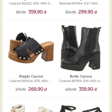
Czarne B10111-E50-000-000-G06
Beżowe B7064-O17-000-000-D49
359,90
299,90
519,90
zł
529,90
zł
Klapki Carinii
Botki Carinii
Czarne B10124-E50-000-000-000
Czarne B9309-E50-000-000-000
269,90
359,90
379,90
zł
639,90
zł