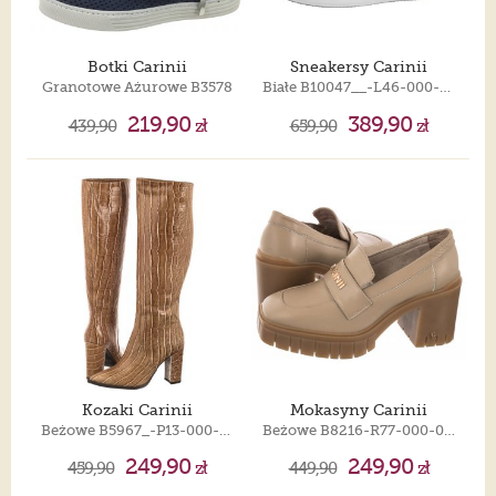
Botki Carinii
Sneakersy Carinii
Granotowe Ażurowe B3578
Białe B10047__-L46-000-000-F69
219,90
389,90
439,90
zł
659,90
zł
Kozaki Carinii
Mokasyny Carinii
Beżowe B5967_-P13-000-000-D62
Beżowe B8216-R77-000-000-E88
249,90
249,90
459,90
zł
449,90
zł