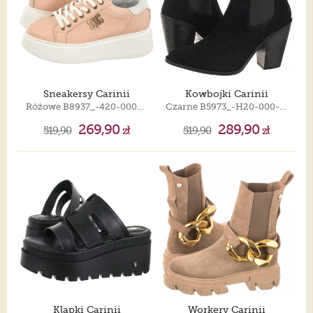
Sneakersy Carinii
Kowbojki Carinii
Różowe B8937_-420-000-000-F69
Czarne B5973_-H20-000-000-000
269,90
289,90
519,90
zł
519,90
zł
Klapki Carinii
Workery Carinii