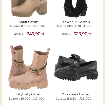
Botki Carinii
Kowbojki Carinii
Beżowe B7698-R77-000-000-E88
Czarne B8384/BH-H20-000-000-F23
249,90
329,90
459,90
zł
589,90
zł
Sztyblety Carinii
Mokasyny Carinii
Beżowe B8060-O17-000-000-F01
Czarne B8120_-J23-000-000-F25