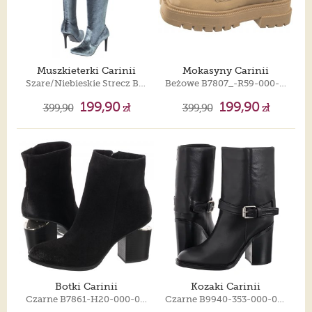
Muszkieterki Carinii
Mokasyny Carinii
Szare/Niebieskie Strecz B3913
Beżowe B7807_-R59-000-000-F01
199,90
199,90
399,90
zł
399,90
zł
Botki Carinii
Kozaki Carinii
Czarne B7861-H20-000-000-F06
Czarne B9940-353-000-000-000