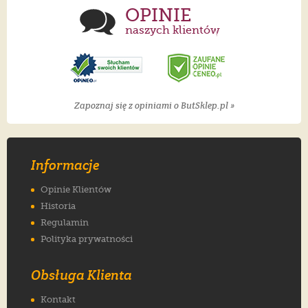
OPINIE
naszych klientów
Zapoznaj się z opiniami o ButSklep.pl »
Informacje
Opinie Klientów
Historia
Regulamin
Polityka prywatności
Obsługa Klienta
Kontakt