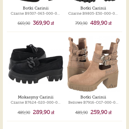
Botki Carinii
Botki Carinii
Czarne B9307-063-000-000-E93
Czarne B9805-E50-000-000-G56
369,90
489,90
669,90
zł
799,90
zł
Mokasyny Carinii
Botki Carinii
Czarne B7624-020-000-000-E81
Beżowe B7916-O17-000-000-E88
289,90
259,90
489,90
zł
489,90
zł