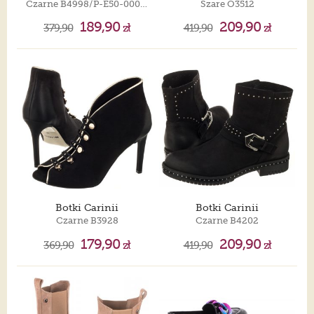
Czarne B4998/P-E50-000-000-C00
Szare O3512
189,90
209,90
379,90
zł
419,90
zł
Botki Carinii
Botki Carinii
Czarne B3928
Czarne B4202
179,90
209,90
369,90
zł
419,90
zł