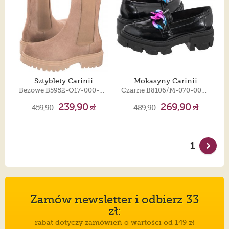
Sztyblety Carinii
Mokasyny Carinii
Beżowe B5952-O17-000-000-E23
Czarne B8106/M-070-000-000-F22
239,90
269,90
459,90
zł
489,90
zł
1
Zamów newsletter i odbierz 33
zł:
rabat dotyczy zamówień o wartości od 149 zł