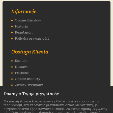
Informacje
Opinie Klientów
Historia
Regulamin
Polityka prywatności
Obsługa Klienta
Kontakt
Dostawa
Płatności
Odbiór osobisty
Zwroty, wymiany
Reklamacje
Dbamy o Twoją prywatność
Jak wybrać rozmiar
Na naszej stronie korzystamy z plików cookies i podobnych
FAQ
technologii, aby zapewnić prawidłowe działanie witryny, jej
bezpieczeństwo i podstawowe funkcje. Za Twoją zgodą używamy
ich także do zbierania danych statystycznych, analizy sposobu