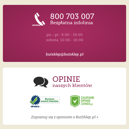
800 703 007
Bezpłatna infolinia
pn.- pt.: 9:00 - 19:00
sobota: 10:00 - 16:00
butsklep@butsklep.pl
OPINIE
naszych klientów
Zapoznaj się z opiniami o ButSklep.pl »