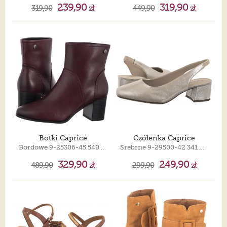
239,90
319,90
319,90
zł
449,90
zł
Botki Caprice
Czółenka Caprice
Bordowe 9-25306-45 540 Bordeaux Nappa
Srebrne 9-29500-42 341 Taupe Metallic
329,90
249,90
489,90
zł
299,90
zł