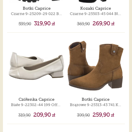
Botki Caprice
Kozaki Caprice
Czarne 9-25209-29 022 Black Nappa
Czarne 9-25503-45 044 Black Stretch Vegan
319,90
269,90
539,90
zł
369,90
zł
Czółenka Caprice
Botki Caprice
Białe 9-22302-44 199 Offwhite Comb
Brązowe 9-25313-43 741 Khaki Suede
209,90
259,90
319,90
zł
399,90
zł