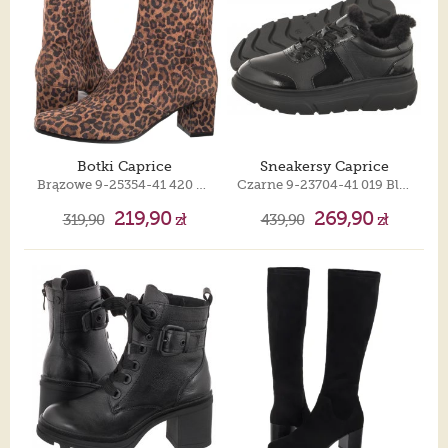
Botki Caprice
Sneakersy Caprice
Brązowe 9-25354-41 420 Leo Stretch Vegan
Czarne 9-23704-41 019 Black Comb
219,90
269,90
319,90
zł
439,90
zł