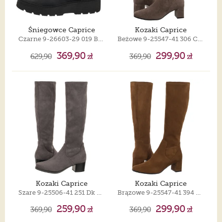
Śniegowce Caprice
Kozaki Caprice
Czarne 9-26603-29 019 Black Comb
Beżowe 9-25547-41 306 Cafe Stretch
369,90
299,90
629,90
zł
369,90
zł
Kozaki Caprice
Kozaki Caprice
Szare 9-25506-41 251 Dk Grey Stretch
Brązowe 9-25547-41 394 Brown Stretch
259,90
299,90
369,90
zł
369,90
zł