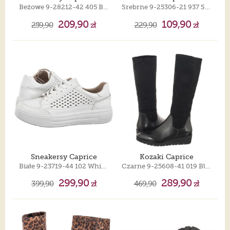
Beżowe 9-28212-42 405 Beige Suede
Srebrne 9-25306-21 937 Silver Velvet
209,90
109,90
259,90
zł
229,90
zł
Sneakersy Caprice
Kozaki Caprice
Białe 9-23719-44 102 White Nappa
Czarne 9-25608-41 019 Black Comb
299,90
289,90
399,90
zł
469,90
zł