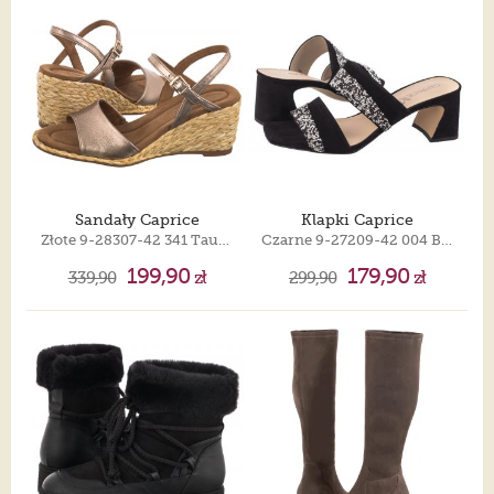
Sandały Caprice
Klapki Caprice
Złote 9-28307-42 341 Taupe Metallic
Czarne 9-27209-42 004 Black Suede
199,90
179,90
339,90
zł
299,90
zł