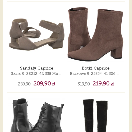
Sandały Caprice
Botki Caprice
Szare 9-28212-42 338 Mud Suede
Brązowe 9-25354-41 306 Cafe Stretch Vegan
209,90
219,90
259,90
zł
319,90
zł