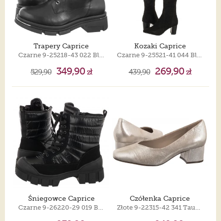
Trapery Caprice
Kozaki Caprice
Czarne 9-25218-43 022 Black Nappa
Czarne 9-25521-41 044 Black Stretch
349,90
269,90
529,90
zł
439,90
zł
Śniegowce Caprice
Czółenka Caprice
Czarne 9-26220-29 019 Black Comb
Złote 9-22315-42 341 Taupe Metallic