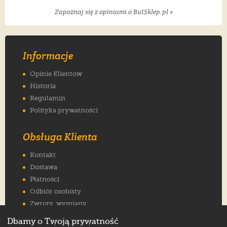
Zapoznaj się z opiniami o ButSklep.pl »
Informacje
Opinie Klientów
Historia
Regulamin
Polityka prywatności
Obsługa Klienta
Kontakt
Dostawa
Płatności
Odbiór osobisty
Zwroty, wymiany
Reklamacje
Dbamy o Twoją prywatność