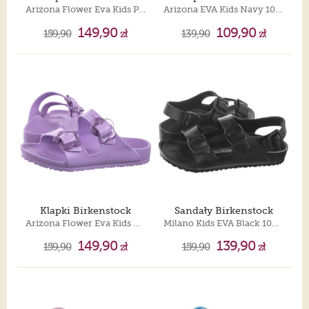
Arizona Flower Eva Kids Pink Clay 1032457
Arizona EVA Kids Navy 1029582
149,90
109,90
159,90
zł
139,90
zł
Klapki Birkenstock
Sandały Birkenstock
Arizona Flower Eva Kids Crocus 1031262
Milano Kids EVA Black 1009353
149,90
139,90
159,90
zł
159,90
zł