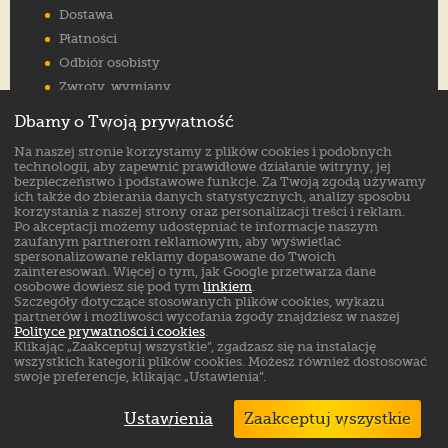
Dostawa
Płatności
Odbiór osobisty
Zwroty, wymiany
Reklamacje
Dbamy o Twoją prywatność
Jak wybrać rozmiar
Na naszej stronie korzystamy z plików cookies i podobnych
FAQ
technologii, aby zapewnić prawidłowe działanie witryny, jej
bezpieczeństwo i podstawowe funkcje. Za Twoją zgodą używamy
ich także do zbierania danych statystycznych, analizy sposobu
Znajdź nas na:
korzystania z naszej strony oraz personalizacji treści i reklam.
Po akceptacji możemy udostępniać te informacje naszym
zaufanym partnerom reklamowym, aby wyświetlać
spersonalizowane reklamy dopasowane do Twoich
zainteresowań. Więcej o tym, jak Google przetwarza dane
osobowe dowiesz się pod tym
linkiem
.
Szczegóły dotyczące stosowanych plików cookies, wykazu
partnerów i możliwości wycofania zgody znajdziesz w naszej
Polityce prywatności i cookies
.
Klikając „Zaakceptuj wszystkie”, zgadzasz się na instalację
wszystkich kategorii plików cookies. Możesz również dostosować
swoje preferencje, klikając „Ustawienia”.
Ustawienia
Zaakceptuj wszystkie
Markowe buty sklep online. ©
ButSklep.pl
2026
Created by: MediaAmbassador