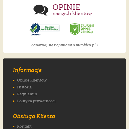
OPINIE
naszych klientów
Zapoznaj się z opiniami o ButSklep.pl »
Informacje
Opinie Klientów
Historia
Regulamin
Polityka prywatności
Obsługa Klienta
Kontakt