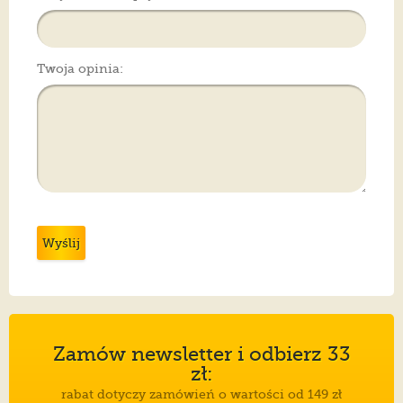
Twoja opinia:
Wyślij
Zamów newsletter i odbierz 33
zł:
rabat dotyczy zamówień o wartości od 149 zł