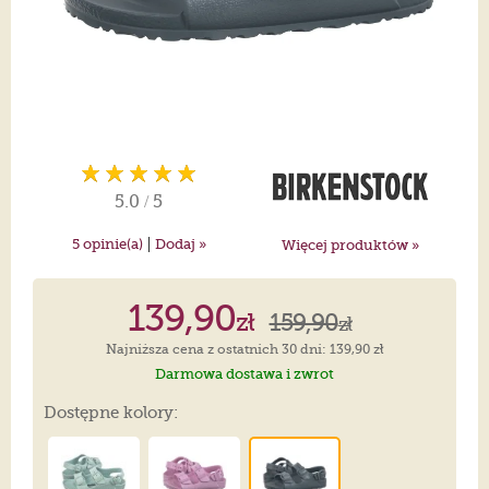
5.0
/
5
|
5
opinie(a)
Dodaj »
Więcej produktów »
139,90
zł
159,90
zł
Najniższa cena z ostatnich 30 dni: 139,90 zł
Darmowa dostawa i zwrot
Dostępne kolory: