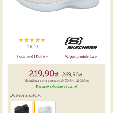
4.8
/
5
|
8
opinie(a)
Dodaj »
Więcej produktów »
219,90
zł
269,90
zł
Najniższa cena z ostatnich 30 dni: 219,90 zł
Darmowa dostawa i zwrot
Dostępne kolory: