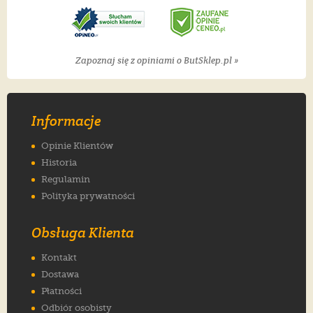
Zapoznaj się z opiniami o ButSklep.pl »
Informacje
Opinie Klientów
Historia
Regulamin
Polityka prywatności
Obsługa Klienta
Kontakt
Dostawa
Płatności
Odbiór osobisty