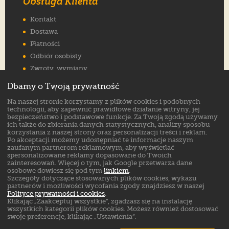
Obsługa Klienta
Kontakt
Dostawa
Płatności
Odbiór osobisty
Zwroty, wymiany
Reklamacje
Dbamy o Twoją prywatność
Jak wybrać rozmiar
Na naszej stronie korzystamy z plików cookies i podobnych
FAQ
technologii, aby zapewnić prawidłowe działanie witryny, jej
bezpieczeństwo i podstawowe funkcje. Za Twoją zgodą używamy
ich także do zbierania danych statystycznych, analizy sposobu
Znajdź nas na:
korzystania z naszej strony oraz personalizacji treści i reklam.
Po akceptacji możemy udostępniać te informacje naszym
zaufanym partnerom reklamowym, aby wyświetlać
spersonalizowane reklamy dopasowane do Twoich
zainteresowań. Więcej o tym, jak Google przetwarza dane
osobowe dowiesz się pod tym
linkiem
.
Szczegóły dotyczące stosowanych plików cookies, wykazu
partnerów i możliwości wycofania zgody znajdziesz w naszej
Polityce prywatności i cookies
.
Klikając „Zaakceptuj wszystkie”, zgadzasz się na instalację
wszystkich kategorii plików cookies. Możesz również dostosować
swoje preferencje, klikając „Ustawienia”.