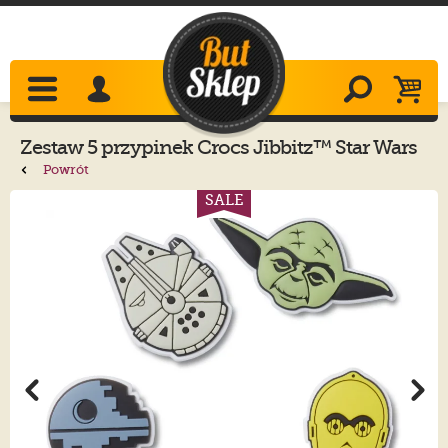
Zestaw 5 przypinek
Crocs
Jibbitz™ Star Wars
5-Pack 10012077
Powrót
SALE