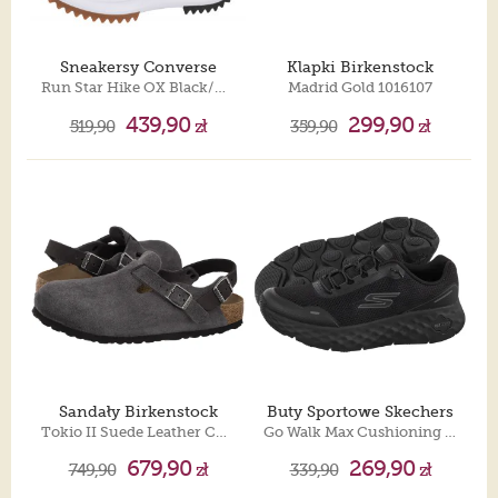
Sneakersy Converse
Klapki Birkenstock
Run Star Hike OX Black/White/Gum 168816C
Madrid Gold 1016107
439,90
299,90
519,90
zł
359,90
zł
Sandały Birkenstock
Buty Sportowe Skechers
Tokio II Suede Leather Charcoal 1032421
Go Walk Max Cushioning Fles-Raf Black 217113/BBK
679,90
269,90
749,90
zł
339,90
zł