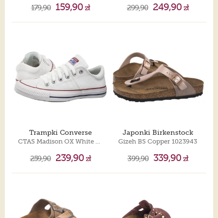
159,90
249,90
179,90
zł
299,90
zł
Trampki Converse
Japonki Birkenstock
CTAS Madison OX White 563509C
Gizeh BS Copper 1023943
239,90
339,90
259,90
zł
399,90
zł