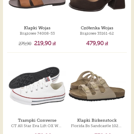
Klapki Wojas
Czółenka Wojas
Brązowe 74008-53
Brązowe 35161-62
219,90
479,90
279,90
zł
zł
Trampki Converse
Klapki Birkenstock
CT All Star Eva Lift OX White/Garnet/Navy 272858C
Florida Bs Sandcastle 1029265