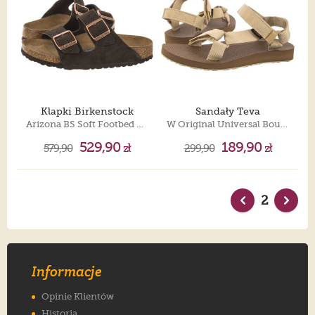
Klapki Birkenstock
Sandały Teva
Arizona BS Soft Footbed Mocha 0951313
W Original Universal Boulder 1003987-BOU
529,90
189,90
579,90
zł
299,90
zł
2
Informacje
Opinie Klientów
Historia