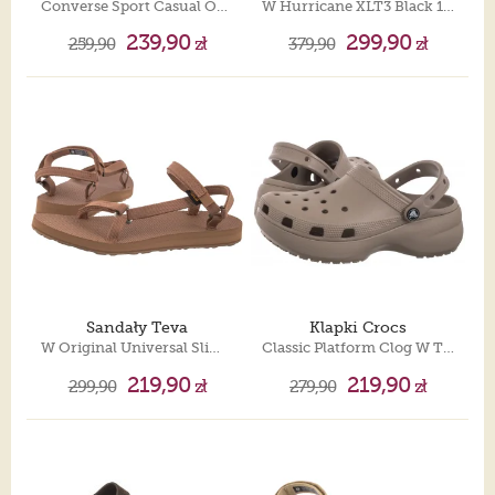
Converse Sport Casual OX Classic Grey/Black/White A10548C
W Hurricane XLT3 Black 1173671/BLK
239,90
299,90
259,90
zł
379,90
zł
Sandały Teva
Klapki Crocs
W Original Universal Slim Tigers Eye 1150110-TEY
Classic Platform Clog W Taupe 206750-214
219,90
219,90
299,90
zł
279,90
zł