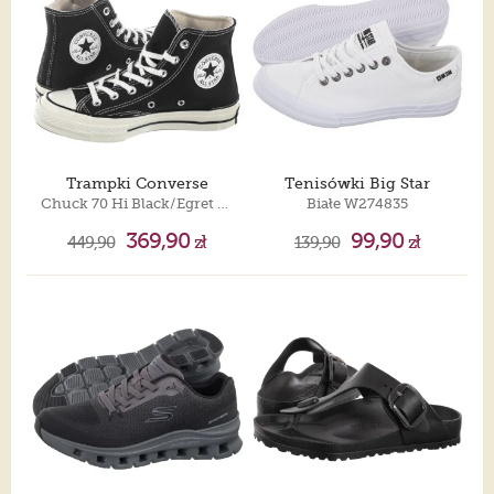
Trampki Converse
Tenisówki Big Star
Chuck 70 Hi Black/Egret 162050C
Białe W274835
369,90
99,90
449,90
zł
139,90
zł