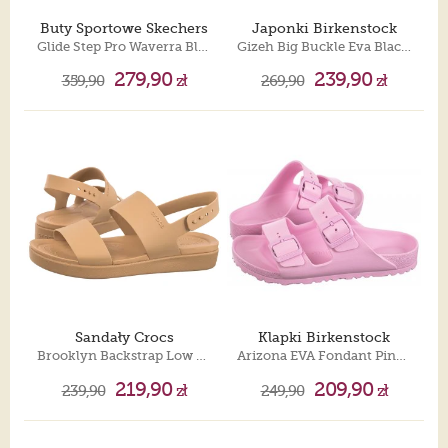
Buty Sportowe Skechers
Japonki Birkenstock
Glide Step Pro Waverra Black/Charcoal 233132/BKCC
Gizeh Big Buckle Eva Black 1031370
279,90
239,90
359,90
zł
269,90
zł
Sandały Crocs
Klapki Birkenstock
Brooklyn Backstrap Low Low Cashew 212399-2NB
Arizona EVA Fondant Pink 1027355
219,90
209,90
239,90
zł
249,90
zł