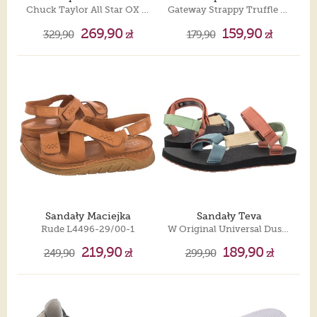
Chuck Taylor All Star OX 1U647
Gateway Strappy Truffle 209587-0LF
269,90
159,90
329,90
zł
179,90
zł
Sandały Maciejka
Sandały Teva
Rude L4496-29/00-1
W Original Universal Dusty Pastel Multi 1003987-DSTY
219,90
189,90
249,90
zł
299,90
zł