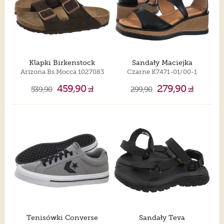
Klapki Birkenstock
Sandały Maciejka
Arizona Bs Mocca 1027083
Czarne K7471-01/00-1
459,90
279,90
539,90
zł
299,90
zł
Tenisówki Converse
Sandały Teva