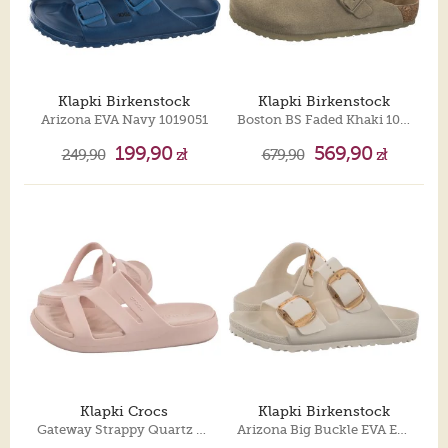
Klapki Birkenstock
Klapki Birkenstock
Arizona EVA Navy 1019051
Boston BS Faded Khaki 1025788
199,90
569,90
249,90
zł
679,90
zł
Klapki Crocs
Klapki Birkenstock
Gateway Strappy Quartz 209587-6UR
Arizona Big Buckle EVA Eggshell 1029651