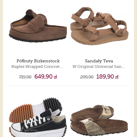
Półbuty Birkenstock
Sandały Teva
Naples Wrapped Concrete Gray 1029712
W Original Universal Sand Dune 1003987
649,90
189,90
719,90
zł
299,90
zł