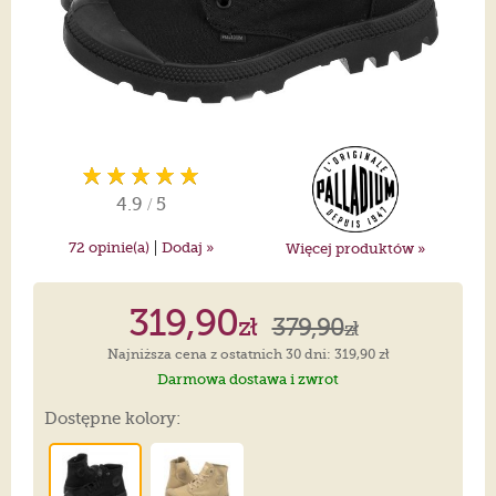
4.9
/
5
|
72
opinie(a)
Dodaj »
Więcej produktów »
319,90
zł
379,90
zł
Najniższa cena z ostatnich 30 dni: 319,90 zł
Darmowa dostawa i zwrot
Dostępne kolory: