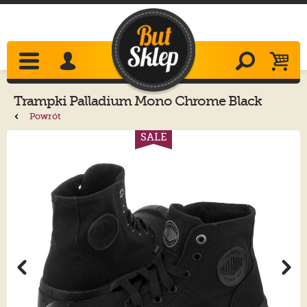
Trampki
Palladium
Mono Chrome Black
73089-001-M
Powrót
SALE