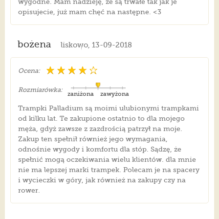
wygodne. Mam nadzieję, że są trwałe tak jak je
opisujecie, już mam chęć na następne. <3
bożena
liskowo, 13-09-2018
Ocena:
Rozmiarówka:
zaniżona
zawyżona
Trampki Palladium są moimi ulubionymi trampkami
od kilku lat. Te zakupione ostatnio to dla mojego
męża, gdyż zawsze z zazdrością patrzył na moje.
Zakup ten spełnił również jego wymagania,
odnośnie wygody i komfortu dla stóp. Sądzę, że
spełnić mogą oczekiwania wielu klientów. dla mnie
nie ma lepszej marki trampek. Polecam je na spacery
i wycieczki w góry, jak również na zakupy czy na
rower.