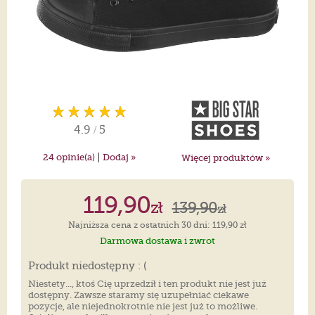
4.9
/
5
|
24
opinie(a)
Dodaj »
Więcej produktów »
119,90
zł
139,90
zł
Najniższa cena z ostatnich 30 dni: 119,90 zł
Darmowa dostawa i zwrot
Produkt niedostępny : (
Niestety..., ktoś Cię uprzedził i ten produkt nie jest już
dostępny. Zawsze staramy się uzupełniać ciekawe
pozycje, ale niejednokrotnie nie jest już to możliwe.