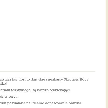
tawiasz komfort to damskie sneakersy Skechers Bobs
tkę!
riału tekstylnego, są bardzo oddychające.
r w serca.
ówki pozwalana na idealne dopasowanie obuwia.