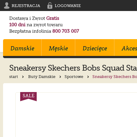
REJESTRACJA
LOGOWANIE
Dostawa i Zwrot
Gratis
100 dni
na zwrot towaru
Bezpłatna infolinia
800 703 007
Damskie
Męskie
Dziecięce
Akces
Sneakersy
Skechers
Bobs Squad Sta
start
Buty Damskie
Sportowe
Sneakersy Skechers Bo
Klapki
Klapki
Trampki
Birkenstock
Birkenstock
Converse
Sandały
Trampki
Sportowe
Converse
Blundstone
Crocs
SALE
Na Obcasie
Sztyblety
Klapki
Crocs
Converse
Birkenstock
Trampki
Sportowe
Sandałki
Maciejka
Skechers
Geox
Sportowe
Półbuty
Kozaki
Ryłko
Mustang
Skechers
Botki
Sandały
Trzewiki
Melissa
Crocs
Salomon
Półbuty
Glany
Balerinki
Blundstone
Tommy Hilfiger
EMU Australia