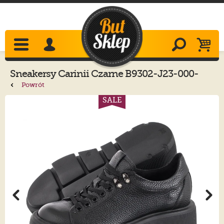
Sneakersy
Carinii
Czarne B9302-J23-000-
000-G36
Powrót
SALE