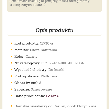
Jeżeli masz chwilkę to przejrzyj naszą ofertę, mamy
trochę innych butów :)
Opis produktu
Kod produktu:
CI730-a
Materiał:
Skóra naturalna
Kolor:
Czarny
Nr katalogowy:
B9302-J23-000-000-G36
Wysokość cholewy:
Do kostki
Rodzaj obcasa:
Platforma
Obcas (w cm):
8
Zapięcie:
Sznurowane
Dane producenta:
Pokaż »
Damskie sneakersy od Carinii, obok których nie