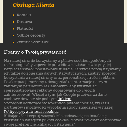
Obsługa Klienta
Kontakt
Dostawa
Płatności
Odbiór osobisty
Zwroty, wymiany
Reklamacje
Dbamy o Twoją prywatność
Jak wybrać rozmiar
Na naszej stronie korzystamy z plików cookies i podobnych
FAQ
technologii, aby zapewnić prawidłowe działanie witryny, jej
bezpieczeństwo i podstawowe funkcje. Za Twoją zgodą używamy
ich także do zbierania danych statystycznych, analizy sposobu
Znajdź nas na:
korzystania z naszej strony oraz personalizacji treści i reklam.
Po akceptacji możemy udostępniać te informacje naszym
zaufanym partnerom reklamowym, aby wyświetlać
spersonalizowane reklamy dopasowane do Twoich
zainteresowań. Więcej o tym, jak Google przetwarza dane
osobowe dowiesz się pod tym
linkiem
.
Szczegóły dotyczące stosowanych plików cookies, wykazu
partnerów i możliwości wycofania zgody znajdziesz w naszej
Polityce prywatności i cookies
.
Klikając „Zaakceptuj wszystkie”, zgadzasz się na instalację
wszystkich kategorii plików cookies. Możesz również dostosować
swoje preferencje, klikając „Ustawienia”.