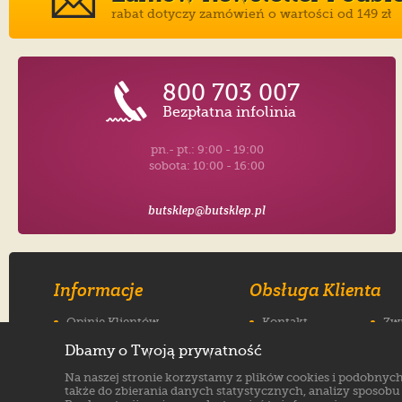
rabat dotyczy zamówień o wartości od 149 zł
800 703 007
Bezpłatna infolinia
pn.- pt.: 9:00 - 19:00
sobota: 10:00 - 16:00
butsklep@butsklep.pl
Informacje
Obsługa Klienta
Opinie Klientów
Kontakt
Zw
Historia
Dostawa
Re
Dbamy o Twoją prywatność
Regulamin
Płatności
Jak
Na naszej stronie korzystamy z plików cookies i podobnyc
Polityka prywatności
Odbiór osobisty
FA
także do zbierania danych statystycznych, analizy sposobu k