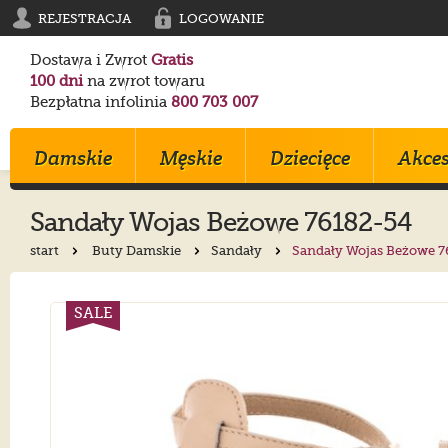
REJESTRACJA
LOGOWANIE
Dostawa i Zwrot
Gratis
100 dni
na zwrot towaru
Bezpłatna infolinia
800 703 007
Damskie
Męskie
Dziecięce
Akces
Sandały
Wojas
Beżowe 76182-54
start
Buty Damskie
Sandały
Sandały Wojas Beżowe 7
Klapki
Klapki
Trampki
Birkenstock
Birkenstock
Converse
Sandały
Trampki
Sportowe
Converse
Blundstone
Crocs
SALE
Na Obcasie
Sztyblety
Klapki
Crocs
Converse
Birkenstock
Trampki
Sportowe
Sandałki
Maciejka
Skechers
Geox
Sportowe
Półbuty
Kozaki
Ryłko
Mustang
Skechers
Botki
Sandały
Trzewiki
Melissa
Crocs
Salomon
Półbuty
Glany
Balerinki
Blundstone
Tommy Hilfiger
EMU Australia