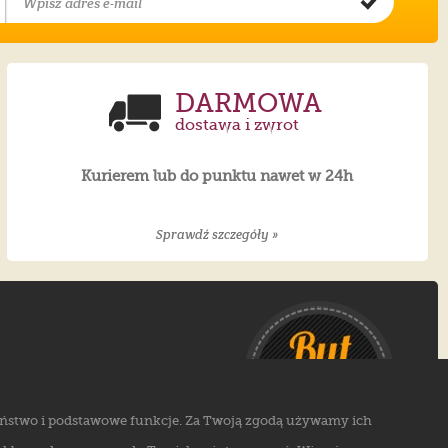
DARMOWA
dostawa i zwrot
Kurierem lub do punktu nawet w 24h
Sprawdź szczegóły »
czeństwo i podstawowe funkcje. Za Twoją zgodą używamy ich