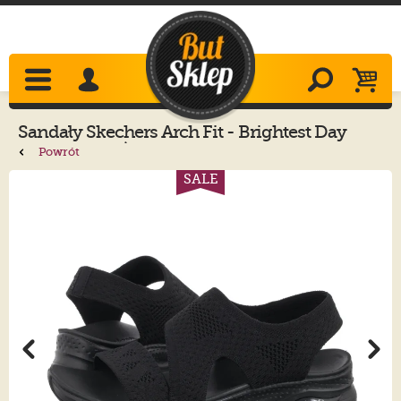
Sandały
Skechers
Arch Fit - Brightest Day
Black 119458/BBK
Powrót
SALE