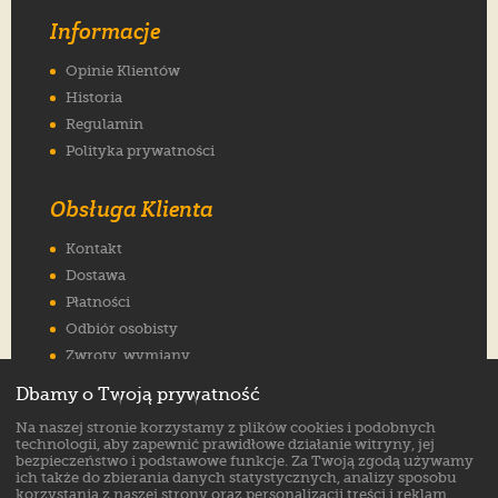
Informacje
Opinie Klientów
Historia
Regulamin
Polityka prywatności
Obsługa Klienta
Kontakt
Dostawa
Płatności
Odbiór osobisty
Zwroty, wymiany
Reklamacje
Dbamy o Twoją prywatność
Jak wybrać rozmiar
Na naszej stronie korzystamy z plików cookies i podobnych
FAQ
technologii, aby zapewnić prawidłowe działanie witryny, jej
bezpieczeństwo i podstawowe funkcje. Za Twoją zgodą używamy
ich także do zbierania danych statystycznych, analizy sposobu
Znajdź nas na:
korzystania z naszej strony oraz personalizacji treści i reklam.