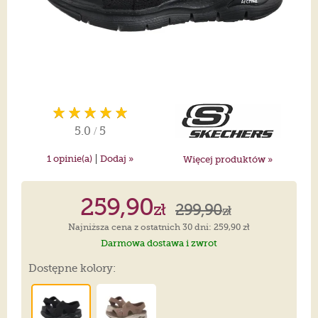
5.0
/
5
|
1
opinie(a)
Dodaj »
Więcej produktów »
259,90
zł
299,90
zł
Najniższa cena z ostatnich 30 dni: 259,90 zł
Darmowa dostawa i zwrot
Dostępne kolory: