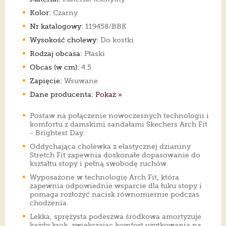
Kolor:
Czarny
Nr katalogowy:
119458/BBK
Wysokość cholewy:
Do kostki
Rodzaj obcasa:
Płaski
Obcas (w cm):
4.5
Zapięcie:
Wsuwane
Dane producenta:
Pokaż »
Postaw na połączenie nowoczesnych technologii i
komfortu z damskimi sandałami Skechers Arch Fit
- Brightest Day.
Oddychająca cholewka z elastycznej dzianiny
Stretch Fit zapewnia doskonałe dopasowanie do
kształtu stopy i pełną swobodę ruchów.
Wyposażone w technologię Arch Fit, która
zapewnia odpowiednie wsparcie dla łuku stopy i
pomaga rozłożyć nacisk równomiernie podczas
chodzenia.
Lekka, sprężysta podeszwa środkowa amortyzuje
każdy krok, zwiększając komfort użytkowania na