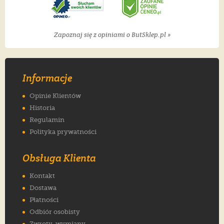
Zapoznaj się z opiniami o ButSklep.pl »
Informacje
Opinie Klientów
Historia
Regulamin
Polityka prywatności
Obsługa Klienta
Kontakt
Dostawa
Płatności
Odbiór osobisty
Zwroty, wymiany