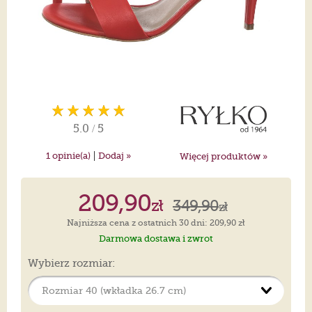
5.0
/
5
|
1
opinie(a)
Dodaj »
Więcej produktów »
209,90
zł
349,90
zł
Najniższa cena z ostatnich 30 dni: 209,90 zł
Darmowa dostawa i zwrot
Wybierz rozmiar: