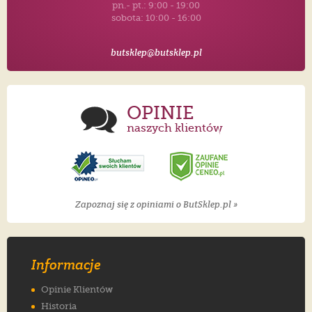
pn.- pt.: 9:00 - 19:00
sobota: 10:00 - 16:00
butsklep@butsklep.pl
OPINIE
naszych klientów
Zapoznaj się z opiniami o ButSklep.pl »
Informacje
Opinie Klientów
Historia