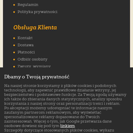
Regulamin
Polityka prywatności
Obsługa Klienta
Kontakt
Dostawa
Płatności
Odbiór osobisty
Zwroty, wymiany
Reklamacje
Dbamy o Twoją prywatność
Jak wybrać rozmiar
Na naszej stronie korzystamy z plików cookies i podobnych
FAQ
technologii, aby zapewnić prawidłowe działanie witryny, jej
bezpieczeństwo i podstawowe funkcje. Za Twoją zgodą używamy
ich także do zbierania danych statystycznych, analizy sposobu
Znajdź nas na:
korzystania z naszej strony oraz personalizacji treści i reklam.
Po akceptacji możemy udostępniać te informacje naszym
zaufanym partnerom reklamowym, aby wyświetlać
spersonalizowane reklamy dopasowane do Twoich
zainteresowań. Więcej o tym, jak Google przetwarza dane
osobowe dowiesz się pod tym
linkiem
.
Szczegóły dotyczące stosowanych plików cookies, wykazu