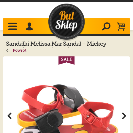
Sandałki
Melissa
Mar Sandal + Mickey
33234/53218 Red/Black/Yellow
Powrót
SALE