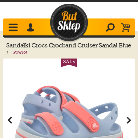
Sandałki
Crocs
Crocband Cruiser Sandal Blue
Frost/Guava 209424-4XQ
Powrót
SALE