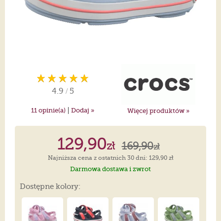
4.9
/
5
|
11
opinie(a)
Dodaj »
Więcej produktów »
129,90
zł
169,90
zł
Najniższa cena z ostatnich 30 dni: 129,90 zł
Darmowa dostawa i zwrot
Dostępne kolory: