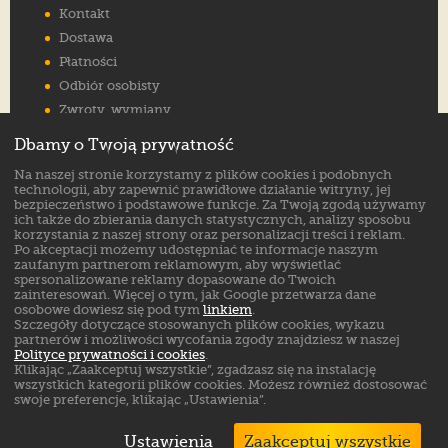
Kontakt
Dostawa
Płatności
Odbiór osobisty
Zwroty, wymiany
Reklamacje
Dbamy o Twoją prywatność
Jak wybrać rozmiar
Na naszej stronie korzystamy z plików cookies i podobnych
FAQ
technologii, aby zapewnić prawidłowe działanie witryny, jej
bezpieczeństwo i podstawowe funkcje. Za Twoją zgodą używamy
ich także do zbierania danych statystycznych, analizy sposobu
Znajdź nas na:
korzystania z naszej strony oraz personalizacji treści i reklam.
Po akceptacji możemy udostępniać te informacje naszym
zaufanym partnerom reklamowym, aby wyświetlać
spersonalizowane reklamy dopasowane do Twoich
zainteresowań. Więcej o tym, jak Google przetwarza dane
osobowe dowiesz się pod tym
linkiem
.
Szczegóły dotyczące stosowanych plików cookies, wykazu
partnerów i możliwości wycofania zgody znajdziesz w naszej
Polityce prywatności i cookies
.
Klikając „Zaakceptuj wszystkie”, zgadzasz się na instalację
wszystkich kategorii plików cookies. Możesz również dostosować
swoje preferencje, klikając „Ustawienia”.
Ustawienia
Zaakceptuj wszystkie
Markowe buty sklep online. ©
ButSklep.pl
2026