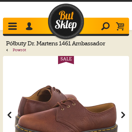
Półbuty
Dr. Martens
1461 Ambassador
Cashew 31992253
Powrót
SALE