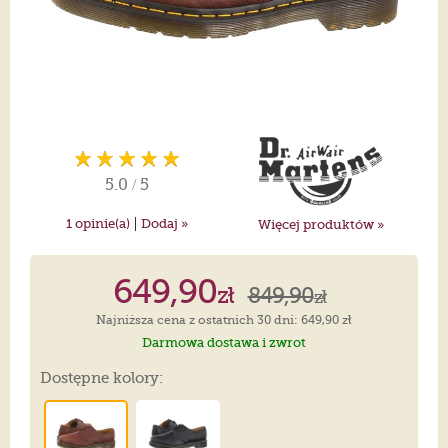
5.0
/
5
|
1
opinie(a)
Dodaj »
Więcej produktów »
649,90
zł
849,90
zł
Najniższa cena z ostatnich 30 dni: 649,90 zł
Darmowa dostawa i zwrot
Dostępne kolory: