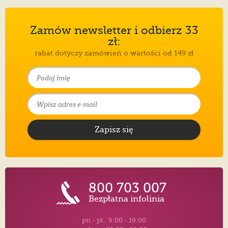
Zamów newsletter i odbierz 33
zł:
rabat dotyczy zamówień o wartości od 149 zł
Zapisz się
800 703 007
Bezpłatna infolinia
pn.- pt.: 9:00 - 19:00