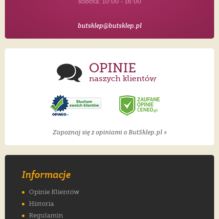
sobota: 10:00 - 16:00
butsklep@butsklep.pl
OPINIE
naszych klientów
Zapoznaj się z opiniami o ButSklep.pl »
Informacje
Opinie Klientów
Historia
Regulamin