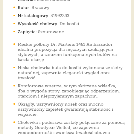
Kolor:
Brązowy
Nr katalogowy:
31992253
Wysokość cholewy:
Do kostki
Zapięcie:
Sznurowane
Męskie półbuty Dr. Martens 1461 Ambassador,
idealna propozycja dla mężczyzn szukających
stylowych, a zarazem funkcjonalnych butów na
każdą okazję.
Niska cholewka buta do kostki wykonana ze skóry
naturalnej, zapewnia elegancki wygląd oraz
trwałość.
Komfortowe wnętrze, w tym skórzana wkładka,
dba o wygodę stopy, zapobiegając odparzeniom,
otarciom i nieprzyjemnym zapachom.
Okrągły, usztywniony nosek oraz mocno
usztywniony zapiętek gwarantują stabilność i
wsparcie.
Cholewka i podeszwa zostały połączone za pomocą
metody Goodyear Welted, co zapewnia
wodoodporność i zwiększa trwałość obuwia.