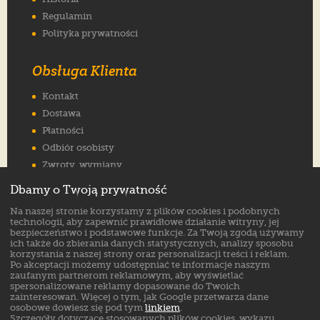
Regulamin
Polityka prywatności
Obsługa Klienta
Kontakt
Dostawa
Płatności
Odbiór osobisty
Zwroty, wymiany
Reklamacje
Dbamy o Twoją prywatność
Jak wybrać rozmiar
Na naszej stronie korzystamy z plików cookies i podobnych
FAQ
technologii, aby zapewnić prawidłowe działanie witryny, jej
bezpieczeństwo i podstawowe funkcje. Za Twoją zgodą używamy
ich także do zbierania danych statystycznych, analizy sposobu
Znajdź nas na:
korzystania z naszej strony oraz personalizacji treści i reklam.
Po akceptacji możemy udostępniać te informacje naszym
zaufanym partnerom reklamowym, aby wyświetlać
spersonalizowane reklamy dopasowane do Twoich
zainteresowań. Więcej o tym, jak Google przetwarza dane
osobowe dowiesz się pod tym
linkiem
.
Szczegóły dotyczące stosowanych plików cookies, wykazu