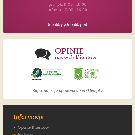
pn.- pt.: 9:00 - 19:00
sobota: 10:00 - 16:00
butsklep@butsklep.pl
OPINIE
naszych klientów
Zapoznaj się z opiniami o ButSklep.pl »
Informacje
Opinie Klientów
Historia