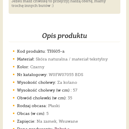
Jeżeli masz chwilkę to przejrzyj naszą ofertę, mamy
trochę innych butów :)
Opis produktu
Kod produktu:
TH605-a
Materiał:
Skóra naturalna / materiał tekstylny
Kolor:
Czarny
Nr katalogowy:
W0FW07055 BDS
Wysokość cholewy:
Za kolano
Wysokość cholewy (w cm) :
57
Obwód cholewki (w cm):
35
Rodzaj obcasa:
Płaski
Obcas (w cm):
5
Zapięcie:
Na zamek, Wsuwane