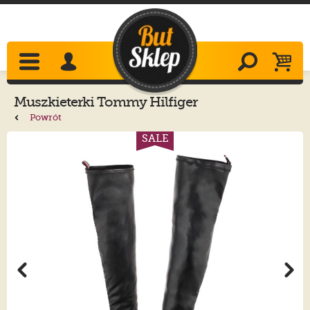
Muszkieterki
Tommy Hilfiger
Monochromatic Over The Knee Boot
Powrót
FW0FW07055 BDS Black
SALE