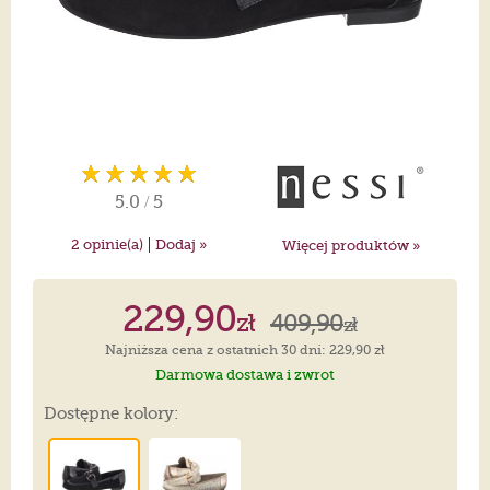
5.0
/
5
|
2
opinie(a)
Dodaj »
Więcej produktów »
229,90
zł
409,90
zł
Najniższa cena z ostatnich 30 dni: 229,90 zł
Darmowa dostawa i zwrot
Dostępne kolory: