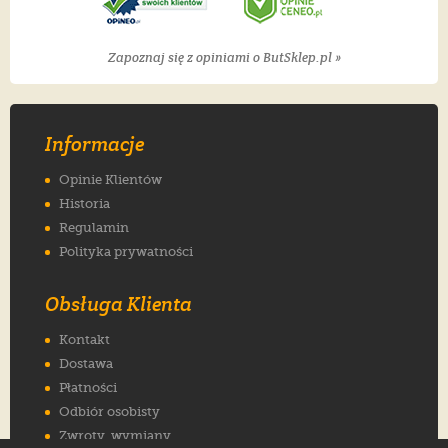
Zapoznaj się z opiniami o ButSklep.pl »
Informacje
Opinie Klientów
Historia
Regulamin
Polityka prywatności
Obsługa Klienta
Kontakt
Dostawa
Płatności
Odbiór osobisty
Zwroty, wymiany