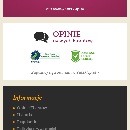
butsklep@butsklep.pl
OPINIE
naszych klientów
Zapoznaj się z opiniami o ButSklep.pl »
Informacje
Opinie Klientów
Historia
Regulamin
Polityka prywatności