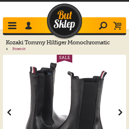
Kozaki
Tommy Hilfiger
Monochromatic
Chelsea Boot FW0FW06730 Black
Powrót
SALE