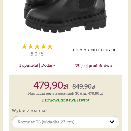
5.0
/
5
|
1
opinie(a)
Dodaj »
Więcej produktów »
479,90
zł
849,90
zł
Najniższa cena z ostatnich 30 dni: 479,90 zł
Darmowa dostawa i zwrot
Wybierz rozmiar: