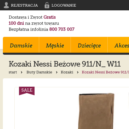
REJESTRACJA
LOGOWANIE
Dostawa i Zwrot
Gratis
100 dni
na zwrot towaru
Bezpłatna infolinia
800 703 007
Damskie
Męskie
Dziecięce
Akces
Kozaki
Nessi
Beżowe 911/N_ W11
start
Buty Damskie
Kozaki
Kozaki Nessi Beżowe 911
Klapki
Klapki
Trampki
Birkenstock
Birkenstock
Converse
Sandały
Trampki
Sportowe
Converse
Blundstone
Crocs
SALE
Na Obcasie
Sztyblety
Klapki
Crocs
Converse
Birkenstock
Trampki
Sportowe
Sandałki
Maciejka
Skechers
Geox
Sportowe
Półbuty
Kozaki
Ryłko
Mustang
Skechers
Botki
Sandały
Trzewiki
Melissa
Crocs
Salomon
Półbuty
Glany
Balerinki
Blundstone
Tommy Hilfiger
EMU Australia