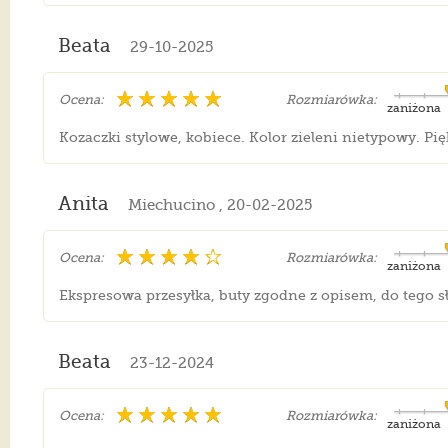
Beata
29-10-2025
Ocena:
Rozmiarówka:
zaniżona
Kozaczki stylowe, kobiece. Kolor zieleni nietypowy. P
Anita
Miechucino , 20-02-2025
Ocena:
Rozmiarówka:
zaniżona
Ekspresowa przesyłka, buty zgodne z opisem, do tego s
Beata
23-12-2024
Ocena:
Rozmiarówka:
zaniżona