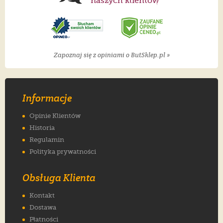
naszych klientów
Zapoznaj się z opiniami o ButSklep.pl »
Informacje
Opinie Klientów
Historia
Regulamin
Polityka prywatności
Obsługa Klienta
Kontakt
Dostawa
Płatności