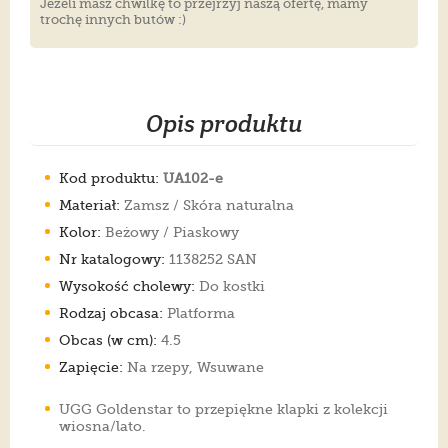
Jeżeli masz chwilkę to przejrzyj naszą ofertę, mamy
trochę innych butów :)
Opis produktu
Kod produktu:
UA102-e
Materiał:
Zamsz / Skóra naturalna
Kolor:
Beżowy / Piaskowy
Nr katalogowy:
1138252 SAN
Wysokość cholewy:
Do kostki
Rodzaj obcasa:
Platforma
Obcas (w cm):
4.5
Zapięcie:
Na rzepy, Wsuwane
UGG Goldenstar to przepiękne klapki z kolekcji
wiosna/lato.