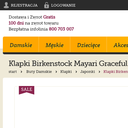
REJESTRACJA
LOGOWANIE
Dostawa i Zwrot
Gratis
100 dni
na zwrot towaru
Bezpłatna infolinia
800 703 007
Damskie
Męskie
Dziecięce
Akces
Klapki
Birkenstock
Mayari Graceful
start
Buty Damskie
Klapki
Japonki
Klapki Birke
Klapki
Klapki
Trampki
Birkenstock
Birkenstock
Converse
Sandały
Trampki
Sportowe
Converse
Blundstone
Crocs
SALE
Na Obcasie
Sztyblety
Klapki
Crocs
Converse
Birkenstock
Trampki
Sportowe
Sandałki
Maciejka
Skechers
Geox
Sportowe
Półbuty
Kozaki
Ryłko
Mustang
Skechers
Botki
Sandały
Trzewiki
Melissa
Crocs
Salomon
Półbuty
Glany
Balerinki
Blundstone
Tommy Hilfiger
EMU Australia