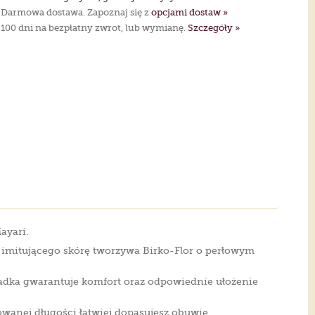
Darmowa dostawa. Zapoznaj się z
opcjami dostaw »
100 dni na bezpłatny zwrot, lub wymianę.
Szczegóły »
ayari.
 imitującego skórę tworzywa Birko-Flor o perłowym
adka gwarantuje komfort oraz odpowiednie ułożenie
anej długości łatwiej dopasujesz obuwie.