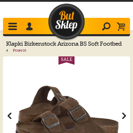
Klapki
Birkenstock
Arizona BS Soft Footbed
Dark Tea Tonal FB 1030863
Powrót
SALE