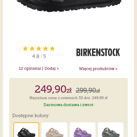
4.8
/
5
|
12
opinie(a)
Dodaj »
Więcej produktów »
249,90
zł
299,90
zł
Najniższa cena z ostatnich 30 dni: 249,90 zł
Darmowa dostawa i zwrot
Dostępne kolory: