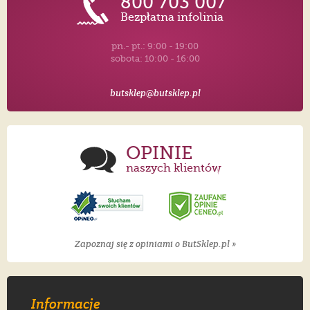
800 703 007
Bezpłatna infolinia
pn.- pt.: 9:00 - 19:00
sobota: 10:00 - 16:00
butsklep@butsklep.pl
OPINIE
naszych klientów
Zapoznaj się z opiniami o ButSklep.pl »
Informacje