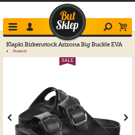
Klapki
Birkenstock
Arizona Big Buckle EVA
Black 1029641
Powrót
SALE