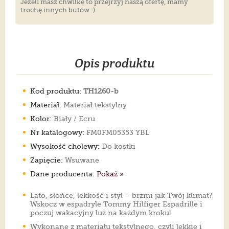
Jeżeli masz chwilkę to przejrzyj naszą ofertę, mamy
trochę innych butów :)
Opis produktu
Kod produktu:
TH1260-b
Materiał:
Materiał tekstylny
Kolor:
Biały / Ecru
Nr katalogowy:
FM0FM05353 YBL
Wysokość cholewy:
Do kostki
Zapięcie:
Wsuwane
Dane producenta:
Pokaż »
Lato, słońce, lekkość i styl – brzmi jak Twój klimat?
Wskocz w espadryle Tommy Hilfiger Espadrille i
poczuj wakacyjny luz na każdym kroku!
Wykonane z materiału tekstylnego, czyli lekkie i