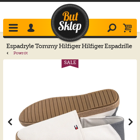
Espadryle
Tommy Hilfiger
Hilfiger Espadrille
Core Textile Ecru FM0FM05353 YBL
Powrót
SALE