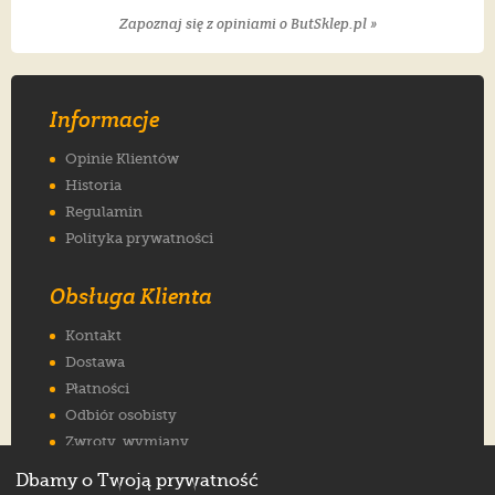
Zapoznaj się z opiniami o ButSklep.pl »
Informacje
Opinie Klientów
Historia
Regulamin
Polityka prywatności
Obsługa Klienta
Kontakt
Dostawa
Płatności
Odbiór osobisty
Zwroty, wymiany
Reklamacje
Dbamy o Twoją prywatność
Jak wybrać rozmiar