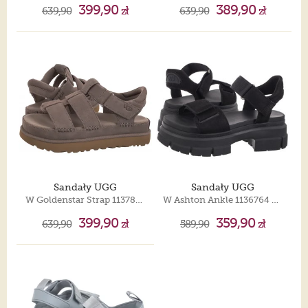
399,90
389,90
639,90
zł
639,90
zł
Sandały UGG
Sandały UGG
W Goldenstar Strap 1137890 SKP
W Ashton Ankle 1136764 BLK
399,90
359,90
639,90
zł
589,90
zł