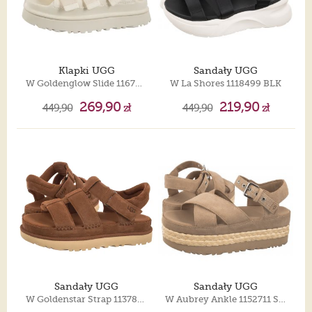
Klapki UGG
Sandały UGG
W Goldenglow Slide 1167430 JSM
W La Shores 1118499 BLK
269,90
219,90
449,90
zł
449,90
zł
Sandały UGG
Sandały UGG
W Goldenstar Strap 1137890 CHE
W Aubrey Ankle 1152711 SAN