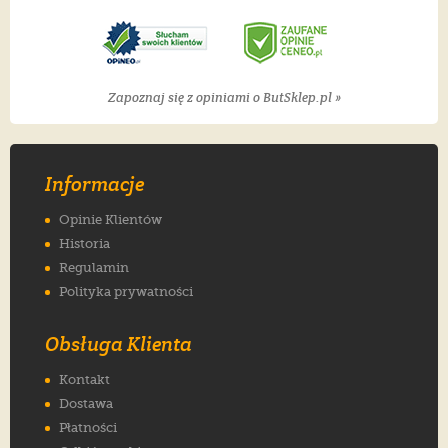
Zapoznaj się z opiniami o ButSklep.pl »
Informacje
Opinie Klientów
Historia
Regulamin
Polityka prywatności
Obsługa Klienta
Kontakt
Dostawa
Płatności