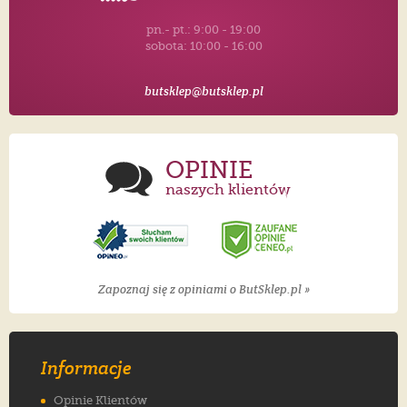
pn.- pt.: 9:00 - 19:00
sobota: 10:00 - 16:00
butsklep@butsklep.pl
OPINIE
naszych klientów
Zapoznaj się z opiniami o ButSklep.pl »
Informacje
Opinie Klientów