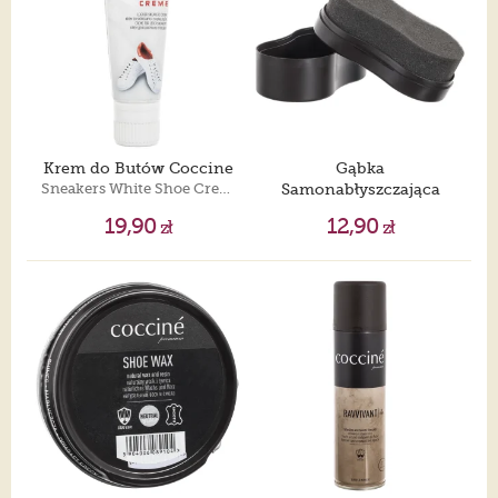
Krem do Butów Coccine
Gąbka
Sneakers White Shoe Creme
Samonabłyszczająca
Coccine
19,90
12,90
zł
zł
Self-Shining Sponge Neutral