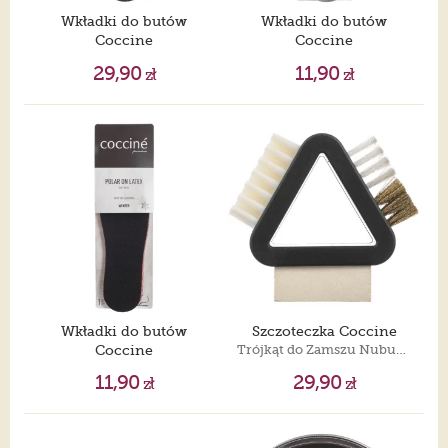
Wkładki do butów
Wkładki do butów
Coccine
Coccine
Merino Wool
Aluminium Silver
29,90
11,90
zł
zł
Wkładki do butów
Szczoteczka Coccine
Coccine
Trójkąt do Zamszu Nubuku
Polar On Latex
11,90
29,90
zł
zł