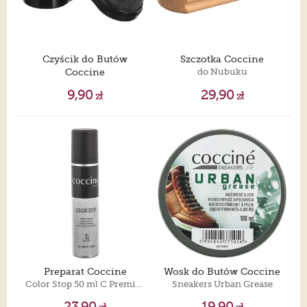
Czyścik do Butów
Szczotka Coccine
Coccine
do Nubuku
Self-Shining Sponge Mini Neutral/Bezb
9,90
29,90
zł
zł
Preparat Coccine
Wosk do Butów Coccine
Color Stop 50 ml C Premium
Sneakers Urban Grease
23,90
19,90