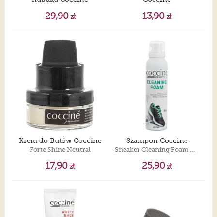
Ravvivant Spray Black
Sneakers Salt Remover
29,90
13,90
zł
zł
Krem do Butów Coccine
Szampon Coccine
Forte Shine Neutral
Sneaker Cleaning Foam Universal Clean & Clear
17,90
25,90
zł
zł