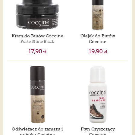
Krem do Butów Coccine
Olejek do Butów
Forte Shine Black
Coccine
Crazy Oil
17,90
19,90
zł
zł
Odświeżacz do zamszu i
Płyn Czyszczący
nubuku Coccine
Coccine