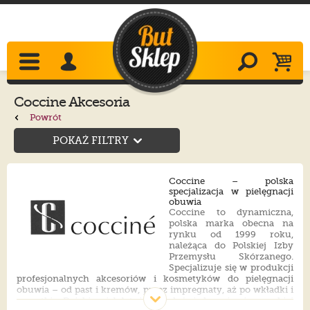
Coccine Akcesoria
Powrót
POKAŻ FILTRY
Coccine – polska
specjalizacja w pielęgnacji
obuwia
Coccine to dynamiczna,
polska marka obecna na
rynku od 1999 roku,
należąca do Polskiej Izby
Przemysłu Skórzanego.
Specjalizuje się w produkcji
profesjonalnych akcesoriów i kosmetyków do pielęgnacji
obuwia – od past i kremów, przez impregnaty, aż po wkładki i
szczotki. Dzięki wieloletniemu doświadczeniu i wysokiej