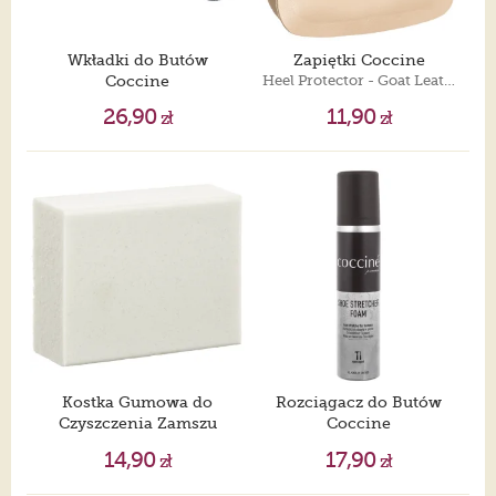
Wkładki do Butów
Zapiętki Coccine
Coccine
Heel Protector - Goat Leather & Latex Beige
Comfort Sport
26,90
11,90
zł
zł
Kostka Gumowa do
Rozciągacz do Butów
Czyszczenia Zamszu
Coccine
Coccine
Shoe Stretcher Foam
14,90
17,90
zł
zł
Suede & Nubuck Cleaning Cube