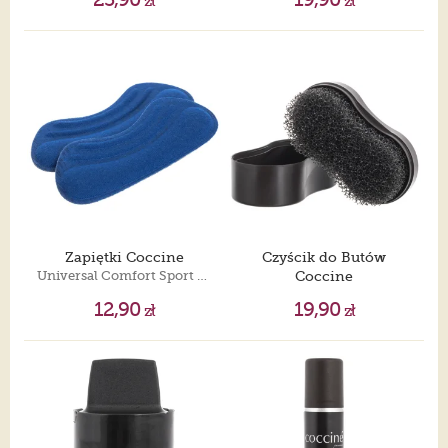
zł
zł
Zapiętki Coccine
Czyścik do Butów
Universal Comfort Sport Memory Foam
Coccine
Nubuck Sponge
12,90
19,90
zł
zł