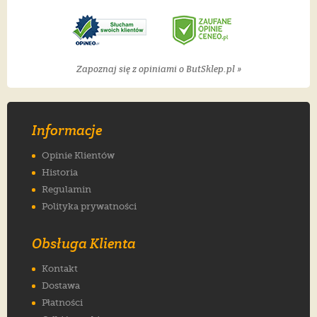
Zapoznaj się z opiniami o ButSklep.pl »
Informacje
Opinie Klientów
Historia
Regulamin
Polityka prywatności
Obsługa Klienta
Kontakt
Dostawa
Płatności