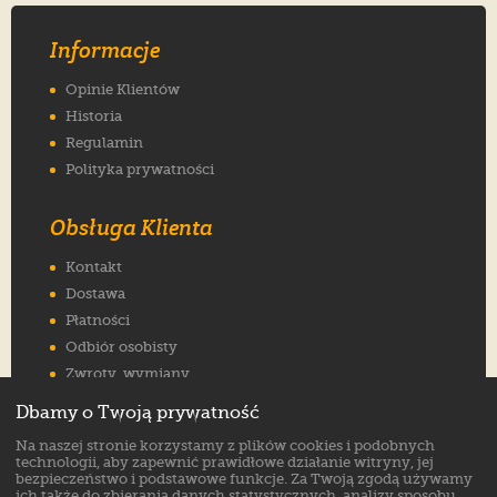
Informacje
Opinie Klientów
Historia
Regulamin
Polityka prywatności
Obsługa Klienta
Kontakt
Dostawa
Płatności
Odbiór osobisty
Zwroty, wymiany
Reklamacje
Dbamy o Twoją prywatność
Jak wybrać rozmiar
Na naszej stronie korzystamy z plików cookies i podobnych
FAQ
technologii, aby zapewnić prawidłowe działanie witryny, jej
bezpieczeństwo i podstawowe funkcje. Za Twoją zgodą używamy
ich także do zbierania danych statystycznych, analizy sposobu