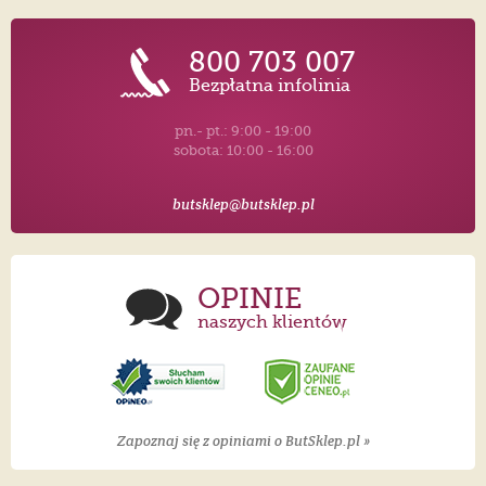
800 703 007
Bezpłatna infolinia
pn.- pt.: 9:00 - 19:00
sobota: 10:00 - 16:00
butsklep@butsklep.pl
OPINIE
naszych klientów
Zapoznaj się z opiniami o ButSklep.pl »