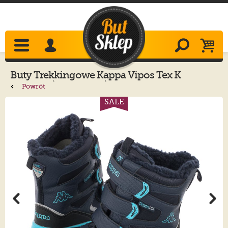
Buty Trekkingowe
Kappa
Vipos Tex K
260902K/6766 Navy/Turkis
Powrót
SALE