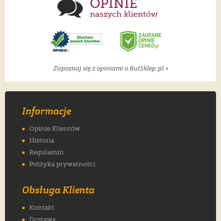
OPINIE
naszych klientów
Zapoznaj się z opiniami o ButSklep.pl »
Informacje
Opinie Klientów
Historia
Regulamin
Polityka prywatności
Obsługa Klienta
Kontakt
Dostawa