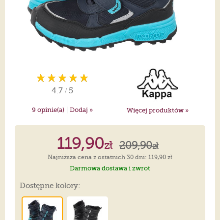
4.7
/
5
|
9
opinie(a)
Dodaj »
Więcej produktów »
119,90
zł
209,90
zł
Najniższa cena z ostatnich 30 dni: 119,90 zł
Darmowa dostawa i zwrot
Dostępne kolory: