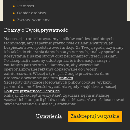
Płatności
Odbiór osobisty
Zwroty, wymiany
Reklamacje
Dbamy o Twoją prywatność
Jak wybrać rozmiar
Na naszej stronie korzystamy z plików cookies i podobnych
FAQ
technologii, aby zapewnić prawidłowe działanie witryny, jej
bezpieczeństwo i podstawowe funkcje. Za Twoją zgodą używamy
ich także do zbierania danych statystycznych, analizy sposobu
Znajdź nas na:
korzystania z naszej strony oraz personalizacji treści i reklam.
Po akceptacji możemy udostępniać te informacje naszym
zaufanym partnerom reklamowym, aby wyświetlać
spersonalizowane reklamy dopasowane do Twoich
zainteresowań. Więcej o tym, jak Google przetwarza dane
osobowe dowiesz się pod tym
linkiem
.
Szczegóły dotyczące stosowanych plików cookies, wykazu
partnerów i możliwości wycofania zgody znajdziesz w naszej
Polityce prywatności i cookies
.
Klikając „Zaakceptuj wszystkie”, zgadzasz się na instalację
wszystkich kategorii plików cookies. Możesz również dostosować
swoje preferencje, klikając „Ustawienia”.
Ustawienia
Zaakceptuj wszystkie
Markowe buty sklep online. ©
ButSklep.pl
2026
Created by: MediaAmbassador