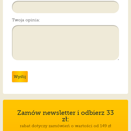
Twoja opinia:
Wyślij
Zamów newsletter i odbierz 33
zł:
rabat dotyczy zamówień o wartości od 149 zł