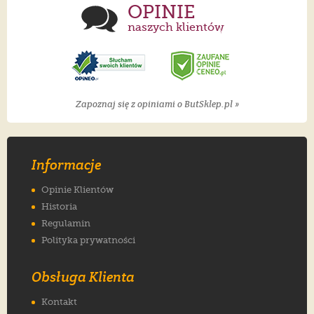
OPINIE
naszych klientów
Zapoznaj się z opiniami o ButSklep.pl »
Informacje
Opinie Klientów
Historia
Regulamin
Polityka prywatności
Obsługa Klienta
Kontakt