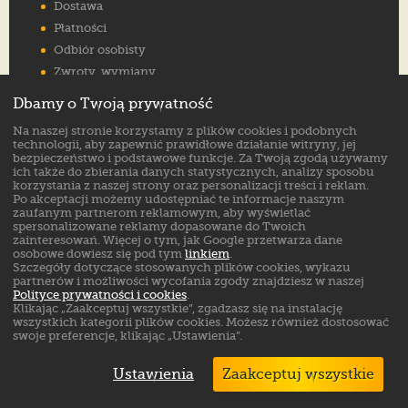
Dostawa
Płatności
Odbiór osobisty
Zwroty, wymiany
Reklamacje
Dbamy o Twoją prywatność
Jak wybrać rozmiar
Na naszej stronie korzystamy z plików cookies i podobnych
FAQ
technologii, aby zapewnić prawidłowe działanie witryny, jej
bezpieczeństwo i podstawowe funkcje. Za Twoją zgodą używamy
ich także do zbierania danych statystycznych, analizy sposobu
Znajdź nas na:
korzystania z naszej strony oraz personalizacji treści i reklam.
Po akceptacji możemy udostępniać te informacje naszym
zaufanym partnerom reklamowym, aby wyświetlać
spersonalizowane reklamy dopasowane do Twoich
zainteresowań. Więcej o tym, jak Google przetwarza dane
osobowe dowiesz się pod tym
linkiem
.
Szczegóły dotyczące stosowanych plików cookies, wykazu
partnerów i możliwości wycofania zgody znajdziesz w naszej
Polityce prywatności i cookies
.
Klikając „Zaakceptuj wszystkie”, zgadzasz się na instalację
wszystkich kategorii plików cookies. Możesz również dostosować
swoje preferencje, klikając „Ustawienia”.
Ustawienia
Zaakceptuj wszystkie
Markowe buty sklep online. ©
ButSklep.pl
2026
Created by: MediaAmbassador