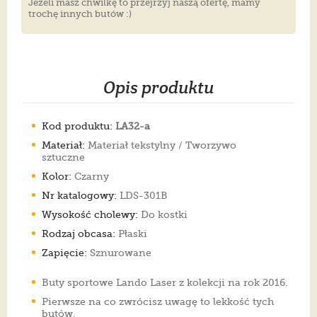
Jeżeli masz chwilkę to przejrzyj naszą ofertę, mamy
trochę innych butów :)
Opis produktu
Kod produktu:
LA32-a
Materiał:
Materiał tekstylny / Tworzywo
sztuczne
Kolor:
Czarny
Nr katalogowy:
LDS-301B
Wysokość cholewy:
Do kostki
Rodzaj obcasa:
Płaski
Zapięcie:
Sznurowane
Buty sportowe Lando Laser z kolekcji na rok 2016.
Pierwsze na co zwrócisz uwagę to lekkość tych
butów.