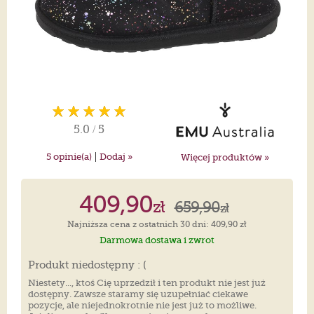
5.0
/
5
|
5
opinie(a)
Dodaj »
Więcej produktów »
409,90
zł
659,90
zł
Najniższa cena z ostatnich 30 dni: 409,90 zł
Darmowa dostawa i zwrot
Produkt niedostępny : (
Niestety..., ktoś Cię uprzedził i ten produkt nie jest już
dostępny. Zawsze staramy się uzupełniać ciekawe
pozycje, ale niejednokrotnie nie jest już to możliwe.