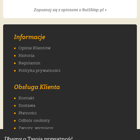
Zapoznaj się z opiniami o ButSklep.pl »
Informacje
Opinie Klientów
Historia
Regulamin
Polityka prywatności
Obsługa Klienta
Kontakt
Dostawa
Płatności
Odbiór osobisty
Zwroty, wymiany
Reklamacje
Dbamy o Twoją prywatność