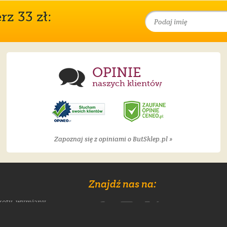
z 33 zł:
OPINIE
naszych klientów
Zapoznaj się z opiniami o ButSklep.pl »
Znajdź nas na:
roty, wymiany
klamacje
 wybrać rozmiar