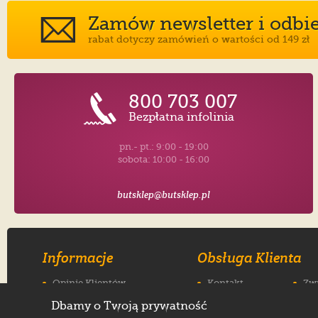
Zamów newsletter i odbier
rabat dotyczy zamówień o wartości od 149 zł
800 703 007
Bezpłatna infolinia
pn.- pt.: 9:00 - 19:00
sobota: 10:00 - 16:00
butsklep@butsklep.pl
Informacje
Obsługa Klienta
Opinie Klientów
Kontakt
Zw
Historia
Dostawa
Re
Dbamy o Twoją prywatność
Regulamin
Płatności
Jak