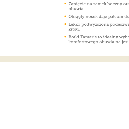
Zapięcie na zamek boczny or
obuwia.
Okrągły nosek daje palcom d
Lekko podwyższona podeszwa i
kroki.
Botki Tamaris to idealny wyb
komfortowego obuwia na jesi