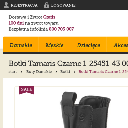
REJESTRACJA
LOGOWANIE
Dostawa i Zwrot
Gratis
100 dni
na zwrot towaru
Bezpłatna infolinia
800 703 007
Damskie
Męskie
Dziecięce
Akces
Botki
Tamaris
Czarne 1-25451-43 0
start
Buty Damskie
Botki
Botki Tamaris Czarne 1-25
Klapki
Klapki
Trampki
Birkenstock
Birkenstock
Converse
Sandały
Trampki
Sportowe
Converse
Blundstone
Crocs
SALE
Na Obcasie
Sztyblety
Klapki
Crocs
Converse
Birkenstock
Trampki
Sportowe
Sandałki
Maciejka
Skechers
Geox
Sportowe
Półbuty
Kozaki
Ryłko
Mustang
Skechers
Botki
Sandały
Trzewiki
Melissa
Crocs
Salomon
Półbuty
Glany
Balerinki
Blundstone
Tommy Hilfiger
EMU Australia