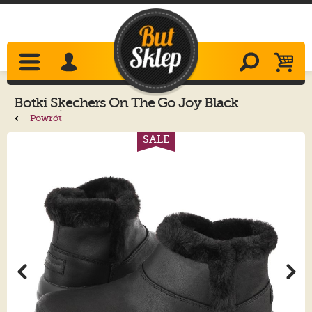
Botki
Skechers
On The Go Joy Black
144013/BBK
Powrót
SALE