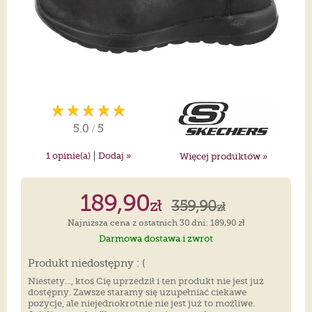
5.0
/
5
|
1
opinie(a)
Dodaj »
Więcej produktów »
189,90
zł
359,90
zł
Najniższa cena z ostatnich 30 dni: 189,90 zł
Darmowa dostawa i zwrot
Produkt niedostępny : (
Niestety..., ktoś Cię uprzedził i ten produkt nie jest już
dostępny. Zawsze staramy się uzupełniać ciekawe
pozycje, ale niejednokrotnie nie jest już to możliwe.