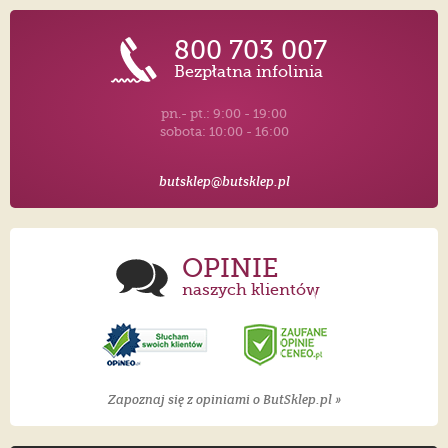
800 703 007
Bezpłatna infolinia
pn.- pt.: 9:00 - 19:00
sobota: 10:00 - 16:00
butsklep@butsklep.pl
OPINIE
naszych klientów
Zapoznaj się z opiniami o ButSklep.pl »