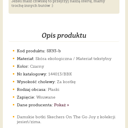
Jeżeli masz chwilkę to przejrzyj naszą ofertę, mamy
trochę innych butów :)
Opis produktu
Kod produktu:
SK93-b
Materiał:
Skóra ekologiczna / Materiał tekstylny
Kolor:
Czarny
Nr katalogowy:
144013/BBK
Wysokość cholewy:
Za kostkę
Rodzaj obcasa:
Płaski
Zapięcie:
Wsuwane
Dane producenta:
Pokaż »
Damskie botki Skechers On The Go Joy z kolekcji
jesień/zima.