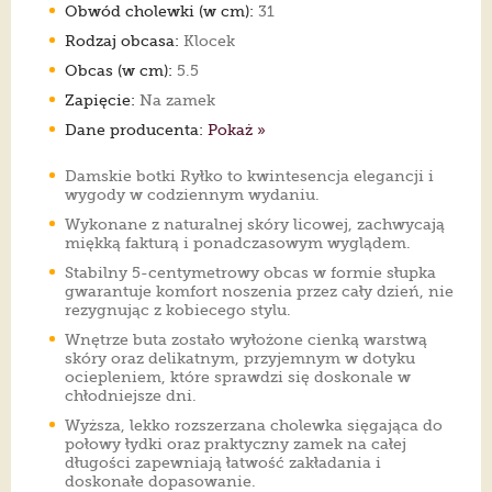
Obwód cholewki (w cm):
31
Rodzaj obcasa:
Klocek
Obcas (w cm):
5.5
Zapięcie:
Na zamek
Dane producenta:
Pokaż »
Damskie botki Ryłko to kwintesencja elegancji i
wygody w codziennym wydaniu.
Wykonane z naturalnej skóry licowej, zachwycają
miękką fakturą i ponadczasowym wyglądem.
Stabilny 5-centymetrowy obcas w formie słupka
gwarantuje komfort noszenia przez cały dzień, nie
rezygnując z kobiecego stylu.
Wnętrze buta zostało wyłożone cienką warstwą
skóry oraz delikatnym, przyjemnym w dotyku
ociepleniem, które sprawdzi się doskonale w
chłodniejsze dni.
Wyższa, lekko rozszerzana cholewka sięgająca do
połowy łydki oraz praktyczny zamek na całej
długości zapewniają łatwość zakładania i
doskonałe dopasowanie.