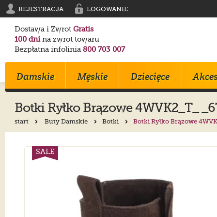
REJESTRACJA
LOGOWANIE
Dostawa i Zwrot
Gratis
100 dni
na zwrot towaru
Bezpłatna infolinia
800 703 007
Damskie
Męskie
Dziecięce
Akces
Botki
Ryłko
Brązowe 4WVK2_T_ _6
start
Buty Damskie
Botki
Botki Ryłko Brązowe 4WV
Klapki
Klapki
Trampki
Birkenstock
Birkenstock
Converse
Sandały
Trampki
Sportowe
Converse
Blundstone
Crocs
SALE
Na Obcasie
Sztyblety
Klapki
Crocs
Converse
Birkenstock
Trampki
Sportowe
Sandałki
Maciejka
Skechers
Geox
Sportowe
Półbuty
Kozaki
Ryłko
Mustang
Skechers
Botki
Sandały
Trzewiki
Melissa
Crocs
Salomon
Półbuty
Glany
Balerinki
Blundstone
Tommy Hilfiger
EMU Australia