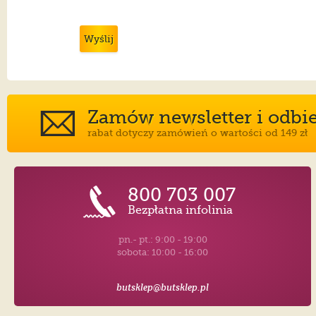
Wyślij
Zamów newsletter i odbier
rabat dotyczy zamówień o wartości od 149 zł
800 703 007
Bezpłatna infolinia
pn.- pt.: 9:00 - 19:00
sobota: 10:00 - 16:00
butsklep@butsklep.pl