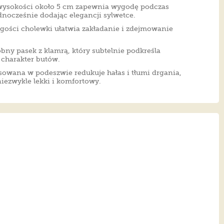
o wysokości około 5 cm zapewnia wygodę podczas
nocześnie dodając elegancji sylwetce.
ugości cholewki ułatwia zakładanie i zdejmowanie
ny pasek z klamrą, który subtelnie podkreśla
charakter butów.
owana w podeszwie redukuje hałas i tłumi drgania,
niezwykle lekki i komfortowy.