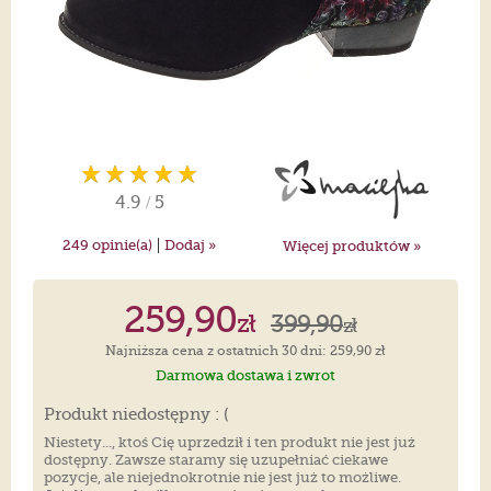
4.9
/
5
|
249
opinie(a)
Dodaj »
Więcej produktów »
259,90
zł
399,90
zł
Najniższa cena z ostatnich 30 dni: 259,90 zł
Darmowa dostawa i zwrot
Produkt niedostępny : (
Niestety..., ktoś Cię uprzedził i ten produkt nie jest już
dostępny. Zawsze staramy się uzupełniać ciekawe
pozycje, ale niejednokrotnie nie jest już to możliwe.