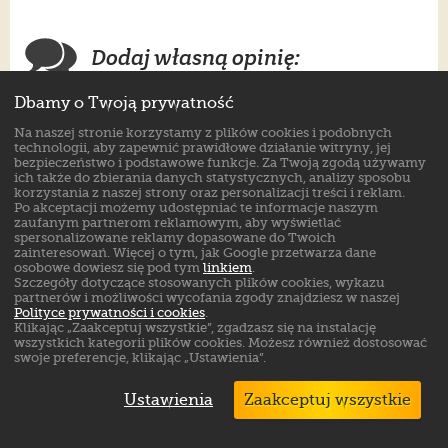
Dodaj własną opinię:
Dbamy o Twoją prywatność
Ocena ogólna:
Na naszej stronie korzystamy z plików cookies i podobnych
technologii, aby zapewnić prawidłowe działanie witryny, jej
bezpieczeństwo i podstawowe funkcje. Za Twoją zgodą używamy
ich także do zbierania danych statystycznych, analizy sposobu
korzystania z naszej strony oraz personalizacji treści i reklam.
Dopasowanie rozmiaru:
Po akceptacji możemy udostępniać te informacje naszym
zaufanym partnerom reklamowym, aby wyświetlać
spersonalizowane reklamy dopasowane do Twoich
zainteresowań. Więcej o tym, jak Google przetwarza dane
osobowe dowiesz się pod tym
linkiem
.
Szczegóły dotyczące stosowanych plików cookies, wykazu
Imię:
partnerów i możliwości wycofania zgody znajdziesz w naszej
Polityce prywatności i cookies
.
Klikając „Zaakceptuj wszystkie”, zgadzasz się na instalację
wszystkich kategorii plików cookies. Możesz również dostosować
swoje preferencje, klikając „Ustawienia”.
Miejscowość (opcjonalnie):
Ustawienia
Zaakceptuj wszystkie