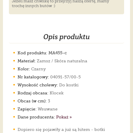
Jeżeli masz chwilkę to przejrzyj naszą ofertę, mamy
trochę innych butów :)
Opis produktu
Kod produktu:
MA455-c
Materiał:
Zamsz / Skóra naturalna
Kolor:
Czarny
Nr katalogowy:
04091-57/00-5
Wysokość cholewy:
Do kostki
Rodzaj obcasa:
Klocek
Obcas (w cm):
3
Zapięcie:
Wsuwane
Dane producenta:
Pokaż »
Dopiero się pojawiły a już są hitem - botki