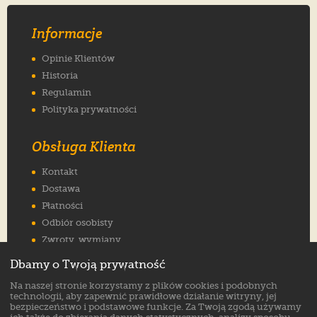
Informacje
Opinie Klientów
Historia
Regulamin
Polityka prywatności
Obsługa Klienta
Kontakt
Dostawa
Płatności
Odbiór osobisty
Zwroty, wymiany
Reklamacje
Dbamy o Twoją prywatność
Jak wybrać rozmiar
Na naszej stronie korzystamy z plików cookies i podobnych
FAQ
technologii, aby zapewnić prawidłowe działanie witryny, jej
bezpieczeństwo i podstawowe funkcje. Za Twoją zgodą używamy