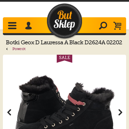
Botki
Geox
D Lauressa A Black D2624A 02202
C9999
Powrót
SALE