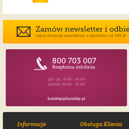
Zamów newsletter i odbier
rabat dotyczy zamówień o wartości od 149 zł
800 703 007
Bezpłatna infolinia
pn.- pt.: 9:00 - 19:00
sobota: 10:00 - 16:00
butsklep@butsklep.pl
Informacje
Obsługa Klienta