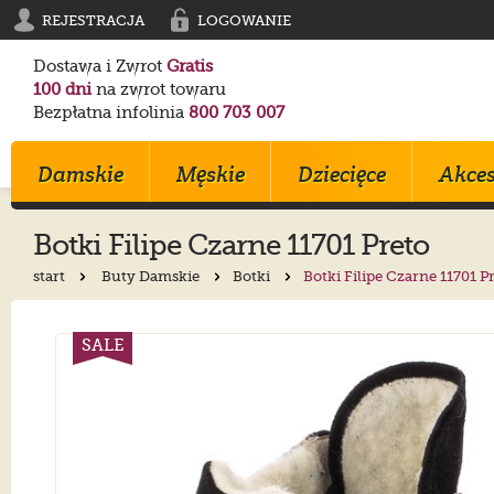
REJESTRACJA
LOGOWANIE
Dostawa i Zwrot
Gratis
100 dni
na zwrot towaru
Bezpłatna infolinia
800 703 007
Damskie
Męskie
Dziecięce
Akces
Botki
Filipe
Czarne 11701 Preto
start
Buty Damskie
Botki
Botki Filipe Czarne 11701 P
Klapki
Klapki
Trampki
Birkenstock
Birkenstock
Converse
Sandały
Trampki
Sportowe
Converse
Blundstone
Crocs
SALE
Na Obcasie
Sztyblety
Klapki
Crocs
Converse
Birkenstock
Trampki
Sportowe
Sandałki
Maciejka
Skechers
Geox
Sportowe
Półbuty
Kozaki
Ryłko
Mustang
Skechers
Botki
Sandały
Trzewiki
Melissa
Crocs
Salomon
Półbuty
Glany
Balerinki
Blundstone
Tommy Hilfiger
EMU Australia