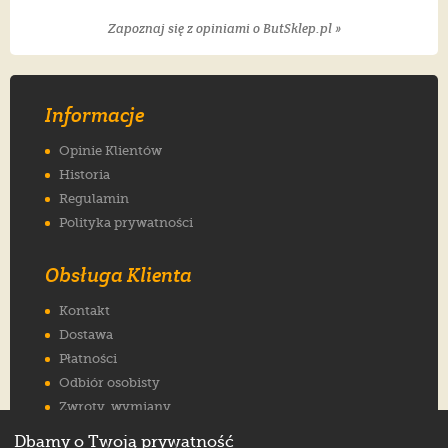
Zapoznaj się z opiniami o ButSklep.pl »
Informacje
Opinie Klientów
Historia
Regulamin
Polityka prywatności
Obsługa Klienta
Kontakt
Dostawa
Płatności
Odbiór osobisty
Zwroty, wymiany
Reklamacje
Dbamy o Twoją prywatność