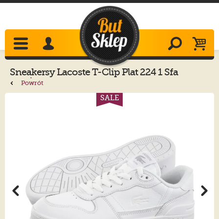
Sneakersy
Lacoste
T-Clip Plat 224 1 Sfa
Wht/Wht 748SFA0046.21G
Powrót
SALE