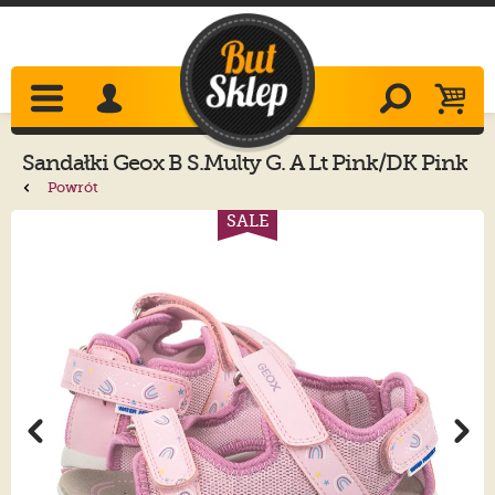
Sandałki
Geox
B S.Multy G. A Lt Pink/DK Pink
B450DA 0ASCE C8099
Powrót
SALE