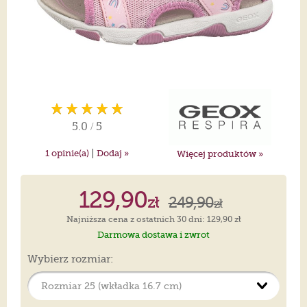
5.0
/
5
|
1
opinie(a)
Dodaj »
Więcej produktów »
129,90
zł
249,90
zł
Najniższa cena z ostatnich 30 dni: 129,90 zł
Darmowa dostawa i zwrot
Wybierz rozmiar: