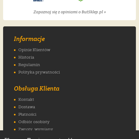
Zapoznaj się z opiniami o ButSklep.pl »
Informacje
Opinie Klientów
Historia
Regulamin
Polityka prywatności
Obsługa Klienta
Kontakt
Dostawa
Płatności
Odbiór osobisty
Zwroty, wymiany
Reklamacje