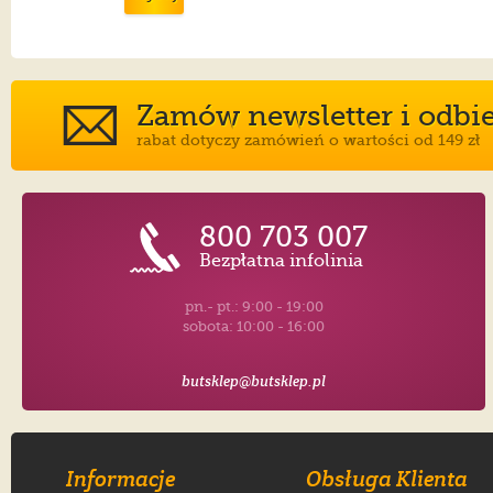
Zamów newsletter i odbier
rabat dotyczy zamówień o wartości od 149 zł
800 703 007
Bezpłatna infolinia
pn.- pt.: 9:00 - 19:00
sobota: 10:00 - 16:00
butsklep@butsklep.pl
Informacje
Obsługa Klienta