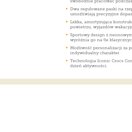
swobodnie pracować podczas
Dwa regulowane paski na rzep
umożliwiają precyzyjne dopas
Lekka, amortyzująca konstru
powietrzu, wyjazdów wakacyj
Sportowy design z neonowym
wyróżnia go na tle klasyczny
Możliwość personalizacji za 
indywidualny charakter.
Technologia Iconic Crocs Com
dzień aktywności.