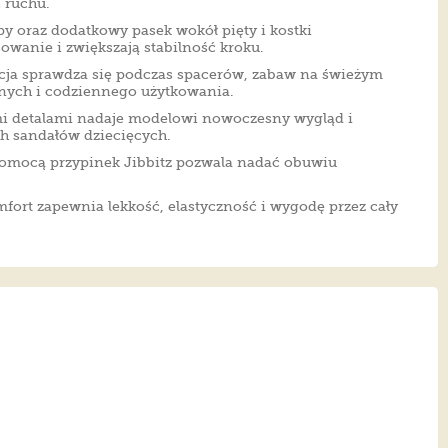
 ruchu.
y oraz dodatkowy pasek wokół pięty i kostki
owanie i zwiększają stabilność kroku.
kcja sprawdza się podczas spacerów, zabaw na świeżym
nych i codziennego użytkowania.
i detalami nadaje modelowi nowoczesny wygląd i
ch sandałów dziecięcych.
pomocą przypinek Jibbitz pozwala nadać obuwiu
fort zapewnia lekkość, elastyczność i wygodę przez cały