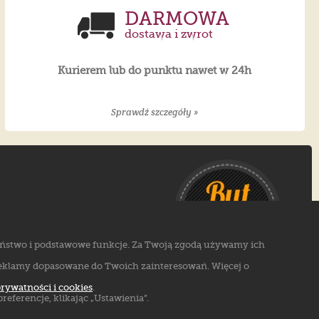
DARMOWA
dostawa i zwrot
Kurierem lub do punktu nawet w 24h
Sprawdź szczegóły »
czeństwo i podstawowe funkcje. Za Twoją zgodą używamy ich
eklamy dopasowane do Twoich zainteresowań. Więcej o
prywatności i cookies
.
referencje, klikając „Ustawienia”.
Markowe buty sklep online. ©
ButSklep.pl
2026
Created by: MediaAmbassador