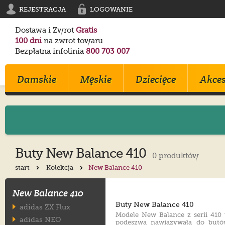
REJESTRACJA
LOGOWANIE
Dostawa i Zwrot
Gratis
100 dni
na zwrot towaru
Bezpłatna infolinia
800 703 007
Damskie
Męskie
Dziecięce
Akces
Klapki
Klapki
Trampki
Birkenstock
Birkenstock
Converse
Buty New Balance 410
0 produktów
Sandały
Trampki
Sportowe
Converse
Blundstone
Crocs
start
Kolekcja
New Balance 410
Na Obcasie
Sztyblety
Klapki
Crocs
Converse
Birkenstock
Trampki
Sportowe
Sandałki
Maciejka
Skechers
Geox
New Balance 410
Sportowe
Półbuty
Kozaki
Ryłko
Mustang
Skechers
Botki
Sandały
Trzewiki
Melissa
Crocs
Salomon
Buty New Balance 410
adidas ZX Flux
Modele New Balance z serii 410 
Półbuty
Glany
Balerinki
Blundstone
Tommy Hilfiger
EMU Australia
adidas NEO
podeszwa nawiązywała do butów 