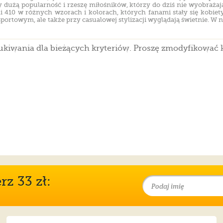
Timberland 6 IN
Puma Motorsport
y dużą popularność i rzeszę miłośników, którzy do dziś nie wyobrażaj
li 410 w różnych wzorach i kolorach, których fanami stały się kobie
Timberland 6 IN
ortowym, ale także przy casualowej stylizacji wyglądają świetnie. W na
kiwania dla bieżących kryteriów. Proszę zmodyfikować 
z 33 zł: