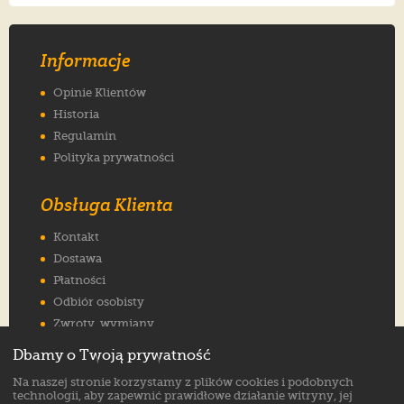
Informacje
Opinie Klientów
Historia
Regulamin
Polityka prywatności
Obsługa Klienta
Kontakt
Dostawa
Płatności
Odbiór osobisty
Zwroty, wymiany
Reklamacje
Dbamy o Twoją prywatność
Jak wybrać rozmiar
Na naszej stronie korzystamy z plików cookies i podobnych
FAQ
technologii, aby zapewnić prawidłowe działanie witryny, jej