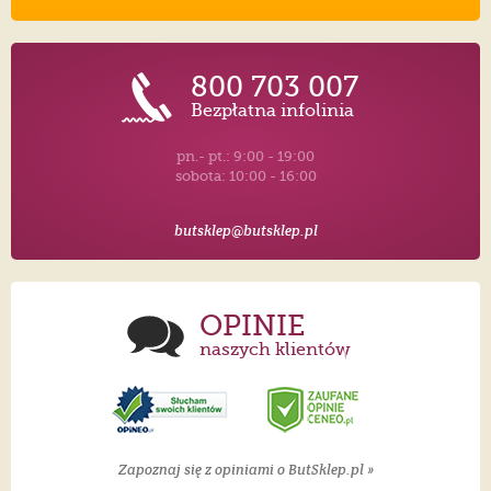
800 703 007
Bezpłatna infolinia
pn.- pt.: 9:00 - 19:00
sobota: 10:00 - 16:00
butsklep@butsklep.pl
OPINIE
naszych klientów
Zapoznaj się z opiniami o ButSklep.pl »