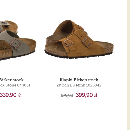
Birkenstock
Klapki Birkenstock
ck Stone 044051
Zurich BS Mink 1023842
339,90
399,90
zł
579,90
zł