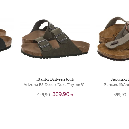
k
Klapki Birkenstock
Japonki 
Arizona BS Desert Dust Thyme Vegan 1024550
Ramses Nubu
369,90
449,90
zł
399,90