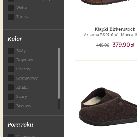
Welur
Zamsz
Klapki Birkenstock
Arizona BS Nubuk Mocca 1
Kolor
379,90
449,90
zł
Biały
Brązowy
Czarny
Granatowy
Khaki
Szary
Beżowy
Zielony
Pora roku
Na wiosnę