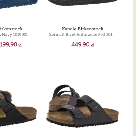
Birkenstock
Kapcie Birkenstock
A Navy 1019051
Zermatt Rivet Anthracite Felt 1015090
199,90
449,90
zł
zł