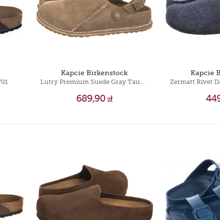
Kapcie Birkenstock
Kapcie 
701
Lutry Premium Suede Gray Taupe Suede 1025293
689,90
44
zł