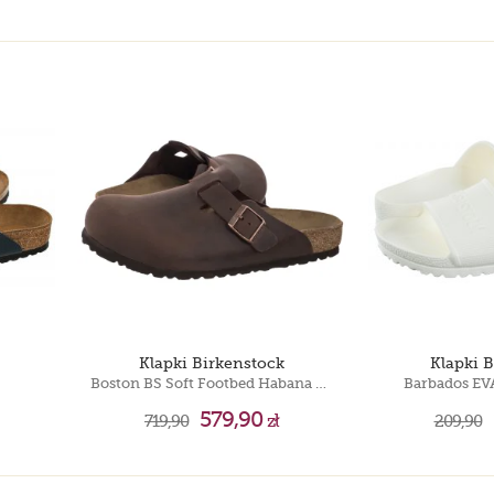
Klapki Birkenstock
Klapki 
Boston BS Soft Footbed Habana 0159711
Barbados EV
579,90
719,90
zł
209,90