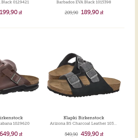
 Black 0129421
Barbados EVA Black 1015398
199,90
189,90
zł
209,90
zł
Birkenstock
Klapki Birkenstock
Habana 1029620
Arizona BS Charcoal Leather 1032435
649,90
459,90
zł
549,90
zł