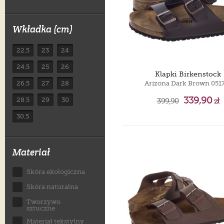
Wkładka (cm)
22.5
23
24
24.5
25
26
Klapki Birkenstock
26.5
27
28
Arizona Dark Brown 051
339,90
28.5
29
30
399,90
zł
30.5
Materiał
Skóra ekologiczna
Skóra naturalna
Tworzywo
sztuczne
Materiał tekstylny