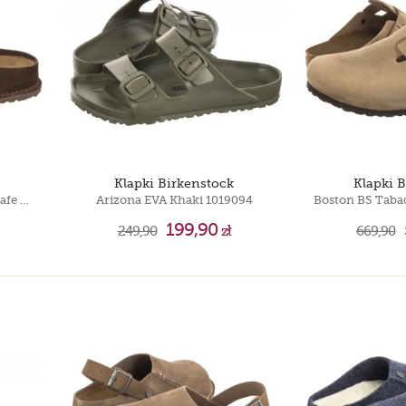
Timberland 6 IN
Puma Motorsport
Timberland 6 IN
Klapki Birkenstock
Klapki 
Zermatt Premium Suede Carafe 1032592
Arizona EVA Khaki 1019094
199,90
249,90
zł
669,90