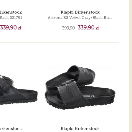
Birkenstock
Klapki Birkenstock
Black 051791
Arizona BS Velvet Gray/Black Buckles 1032045
339,90
339,90
zł
399,90
zł
Birkenstock
Klapki Birkenstock