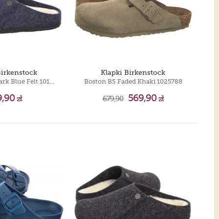
Birkenstock
Klapki Birkenstock
Zermatt Rivet Dark Blue Felt 1017535
Boston BS Faded Khaki 1025788
9,90
569,90
zł
679,90
zł