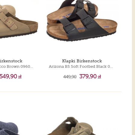
Birkenstock
Klapki Birkenstock
Boston BS Tabacco Brown 0960811
Arizona BS Soft Footbed Black 0551251
549,90
379,90
zł
449,90
zł