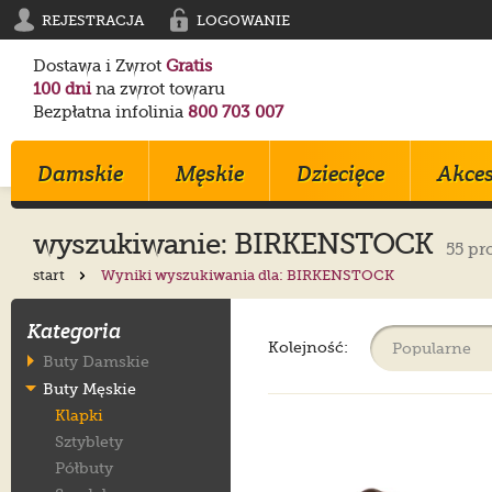
REJESTRACJA
LOGOWANIE
Dostawa i Zwrot
Gratis
100 dni
na zwrot towaru
Bezpłatna infolinia
800 703 007
Damskie
Męskie
Dziecięce
Akces
wyszukiwanie: BIRKENSTOCK
55 pr
start
Wyniki wyszukiwania dla: BIRKENSTOCK
Klapki
Klapki
Trampki
Birkenstock
Birkenstock
Converse
Kategoria
Sandały
Trampki
Sportowe
Converse
Blundstone
Crocs
Kolejność:
Buty Damskie
Na Obcasie
Sztyblety
Klapki
Crocs
Converse
Birkenstock
Buty Męskie
Trampki
Sportowe
Sandałki
Maciejka
Skechers
Geox
Klapki
Sportowe
Półbuty
Kozaki
Ryłko
Mustang
Skechers
Sztyblety
Botki
Sandały
Trzewiki
Melissa
Crocs
Salomon
Półbuty
Półbuty
Glany
Balerinki
Blundstone
Tommy Hilfiger
EMU Australia