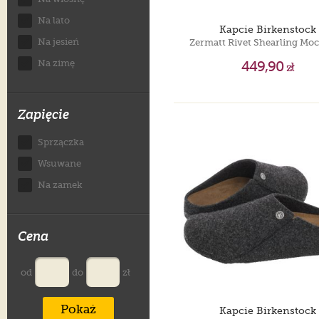
Na lato
Kapcie Birkenstock
Na jesień
Na zimę
449,90
zł
Zapięcie
Sprzączka
Wsuwane
Na zamek
Cena
od
do
zł
Pokaż
Kapcie Birkenstock