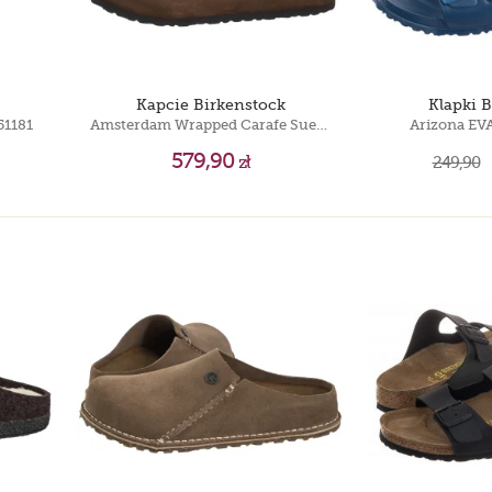
Kapcie Birkenstock
Klapki 
51181
Amsterdam Wrapped Carafe Suede 1032515
Arizona EV
579,90
zł
249,90