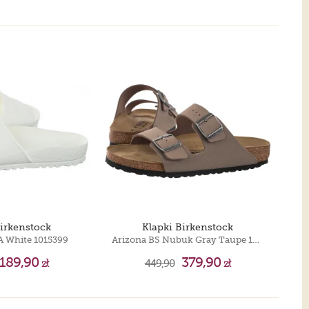
Birkenstock
Klapki Birkenstock
A White 1015399
Arizona BS Nubuk Gray Taupe 1032019
189,90
379,90
zł
449,90
zł