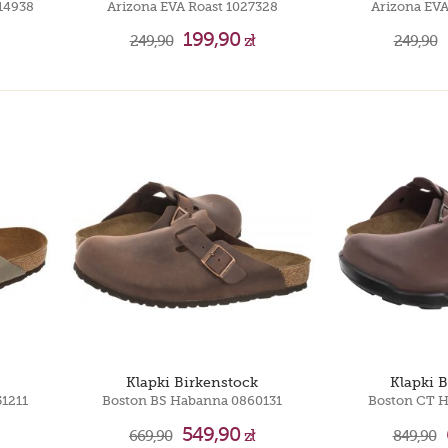
014938
Arizona EVA Roast 1027328
Arizona EVA
199,90
249,90
zł
249,90
Klapki Birkenstock
Klapki 
51211
Boston BS Habanna 0860131
Boston CT 
549,90
669,90
zł
849,90