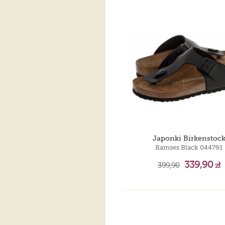
Japonki Birkenstoc
Ramses Black 044791
339,90
399,90
zł